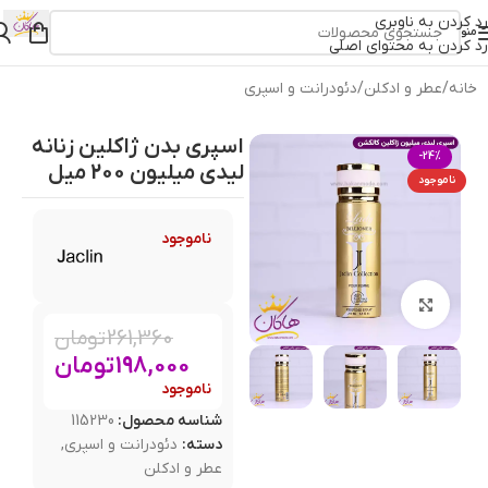
رد کردن به ناوبری
منو
رد کردن به محتوای اصلی
خانه
/
عطر و ادکلن
/
دئودرانت و اسپری
اسپری بدن ژاکلین زنانه
-24%
لیدی میلیون 200 میل
ناموجود
ناموجود
بزرگنمایی تصویر
261,360
تومان
198,000
تومان
ناموجود
شناسه محصول:
115230
دسته:
دئودرانت و اسپری
,
عطر و ادکلن