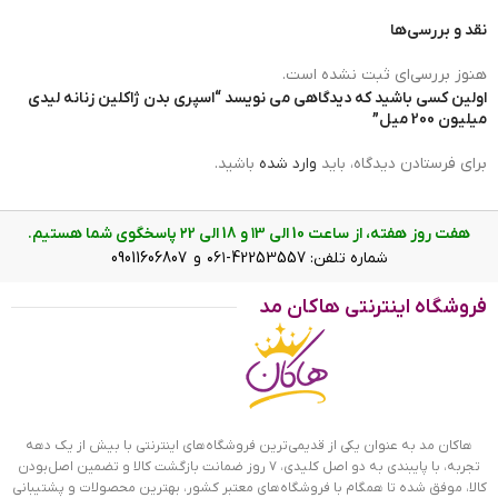
نقد و بررسی‌ها
هنوز بررسی‌ای ثبت نشده است.
اولین کسی باشید که دیدگاهی می نویسد “اسپری بدن ژاکلین زنانه لیدی
میلیون 200 میل”
برای فرستادن دیدگاه، باید
وارد شده
باشید.
هفت روز هفته، از ساعت 10 الی ۱3 و 18 الی ۲2 پاسخگوی شما هستیم.
شماره تلفن: 42253557-۰۶۱ و 09011606807
فروشگاه اینترنتی هاکان مد
درپوش اسپری بدن ژاکلین زنانه لیدی میلیون 200 میل
ویژگی های اسپری زنانه لیدی میلیون
هاکان مد به عنوان یکی از قدیمی‌ترین فروشگاه‌های اینترنتی با بیش از یک دهه
رایحه اسپری بدن ژاکلین لیدی میلیون گرم و شیرین است. اغلب
تجربه، با پایبندی به دو اصل کلیدی، ۷ روز ضمانت بازگشت کالا و تضمین اصل‌بودن
زنان مهربان و مهمان نواز از این رایحه استقبال می کنند. اسپری‌ها
کالا، موفق شده تا همگام با فروشگاه‌های معتبر کشور، بهترین محصولات و پشتیبانی