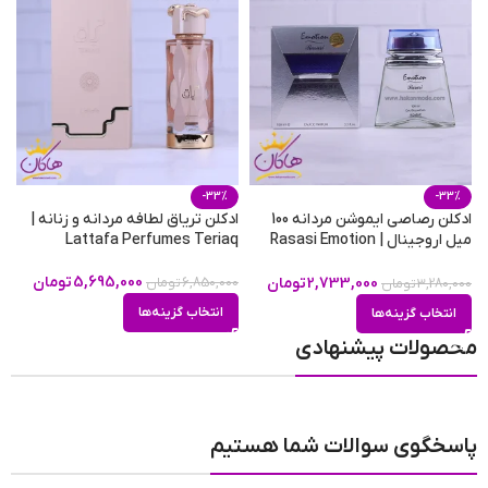
حجم
200 میلی لیتر
-33%
-33%
ادکلن رصاصی ایموشن مردانه 100
ادکلن تریاق لطافه مردانه و زنانه |
ع
میل اروجینال | Rasasi Emotion
Lattafa Perfumes Teriaq
مر
Men
5,695,000
تومان
2,733,000
تومان
6,850,000
تومان
0
3,280,000
تومان
انتخاب گزینه‌ها
انتخاب گزینه‌ها
محصولات پیشنهادی
پاسخگوی سوالات شما هستیم