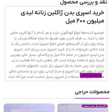
نقد و بررسی محصول
نوع عطر
دئودرانت
خرید اسپری بدن ژاکلین زنانه لیدی
میلیون 200 میل
پراکندگی
بسیار خوب
خوشبو کننده‌ها انواع گوناگونی دارند و هر کدام از آنها کاربرد خاص
خود را دارند. بر طرف کردن بوی تعریق به ویژه هنگام ورزش یا
پیاده روی یکی از کاربردهای اصلی انواع اسپری است. داشتن یک یا
ماندگاری
۴۸ ساعت
چند ادکلن نمی‌تواند ما را از خرید اسپری بدن بی‌نیاز کند. اسپری
بدن لیدی میلیون در حجم 200 میل و پراکندگی بسیار عالی بهترین
گزینه برای استفاده روزانه است. اگر شغلی دارید که فعالیت بدنی
زیادی دارد پس حتما به یک اسپری نیاز دارید. خانمهای خانه‌دار
طبع رایحه
شیرین
,
گرم
اغلب از بوی ناشی از آشپزی و سرخ کردنی روی تن و لباسشان شاکی
مشاهده بیشتر
هستند، برای آنها استفاده از اسپری بسیار مناسب است چرا که ذرات
اسپری بهتر پخش می‌شوند و فضای بیشتری را پوشش می‌دهد.
فصل
فصول سرد
محصولات حراجی
مناسب برای
روزانه
,
هنگام فعالیت و ورزش