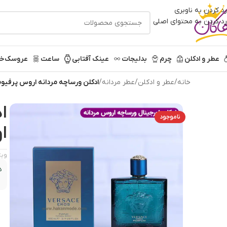
رد کردن به ناوبری
رد کردن به محتوای اصلی
عطر و ادکلن
چرم
بدلیجات
عینک آفتابی
ساعت
عروسک
خر
خانه
/
عطر و ادکلن
/
عطر مردانه
/
ادکلن ورساچه مردانه اروس پرفیوم
ا
ناموجود
ا
ویژ
د