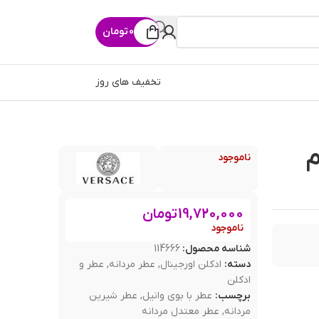
0
تومان
تخفیف های روز
م
ناموجود
19,720,000
تومان
ناموجود
شناسه محصول:
114666
دسته:
ادکلن اورجینال
,
عطر مردانه
,
عطر و
ادکلن
برچسب:
عطر با بوی وانیل
,
عطر شیرین
مردانه
,
عطر معتدل مردانه