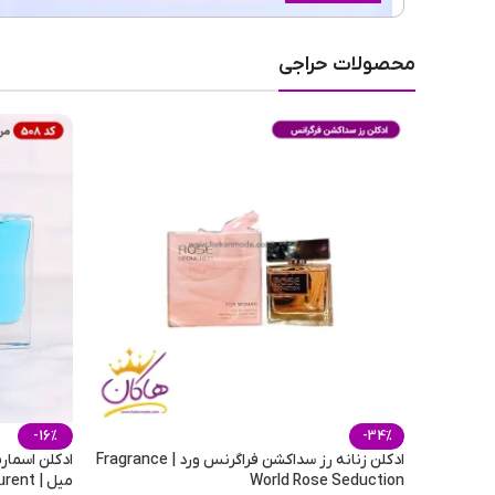
ماندگاری
محصولات حراجی
طبع رایحه
عطار
فصل
مناسب برای
-16%
-34%
ادکلن زنانه رز سداکشن فراگرنس ورد | Fragrance
World Rose Seduction
میل | Smart Collection Yves Saint Laurent