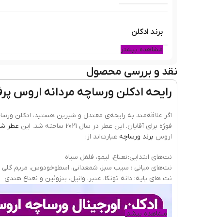
برند ادکلن
مشاهده بیشتر
نقد و بررسی محصول
سال ساخت عطر
رایحه ادکلن ورساچه مردانه اروس پرفیوم او
نوع عطر
فوژه برای آقایان. این عطر در سال 2021 ساخته شد. این
عطر شی
اروس
برند ورساچه
عبارت‌اند از:
کشور مبدا برند
نت‌های ابتدایی: نعناع، لیمو، فلفل سیاه
نت‌های میانی : سیب سبز، شمعدانی، اسطوخودوس، مریم گلی و
نت های پایه: دانه تونکا، عنبر، وانیل، بنزوئین و نعناع هندی
پراکندگی
مشاهده بیشتر