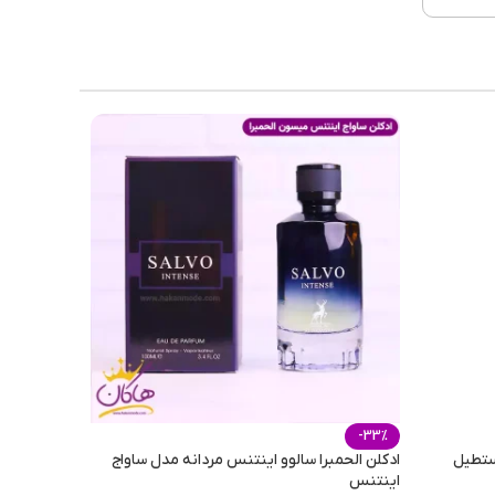
 خوب
عتدل
فصول
وزانه
-33%
ستطیل
ادکلن الحمبرا سالوو اینتنس مردانه مدل ساواج
اینتنس