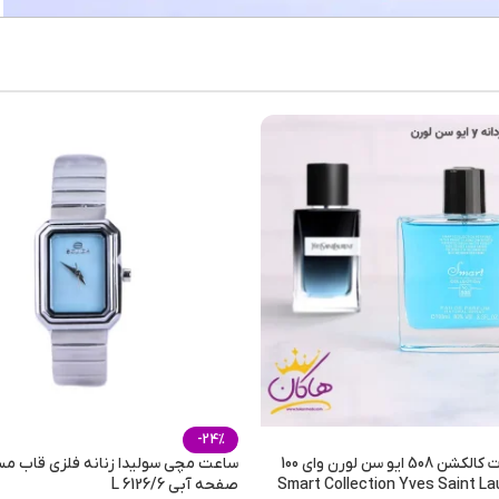
بسیار
شیرین
,
م
Litsea Cubeba و elemi
تمامی 
ر
-24%
ادکلن اسمارت کالکشن 508 ایو سن لورن وای 100
ساعت مچی سولیدا زنانه فلزی قاب م
صفحه آبی L 6126/6