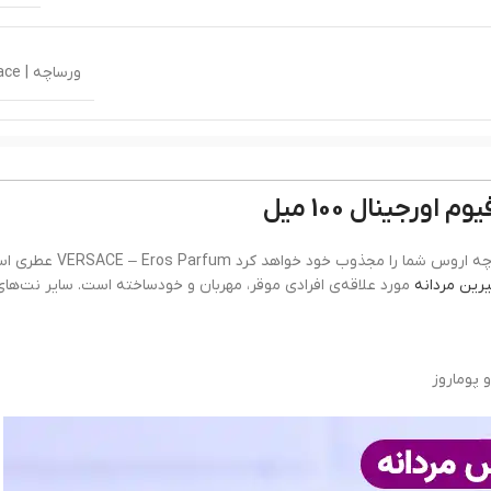
ورساچه | Versace
رجینال 100 میل
پ
اگر علاقه‌مند به رایحه‌ی معتدل و شیرین هستید، ادکلن ورساچه اروس شم
رین مردانه
مورد علاقه‌ی افرادی موقر، مهربان و خودساخته است. سایر نت‌ها
 پوماروز
بسیار