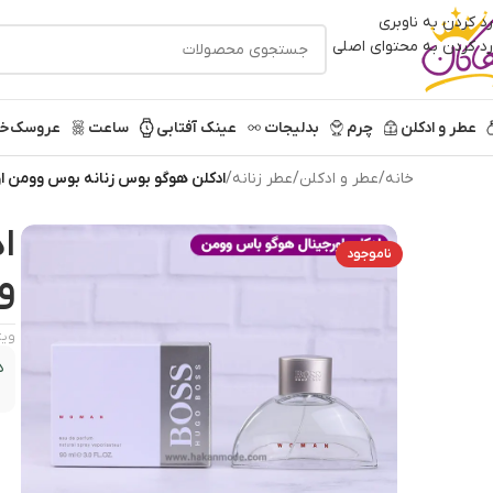
رد کردن به ناوبری
رد کردن به محتوای اصلی
عطر و ادکلن
چرم
بدلیجات
عینک آفتابی
ساعت
عروسک
خر
خانه
/
عطر و ادکلن
/
عطر زنانه
/
ادکلن هوگو بوس زنانه بوس وومن او
ا
ناموجود
و
ویژ
د