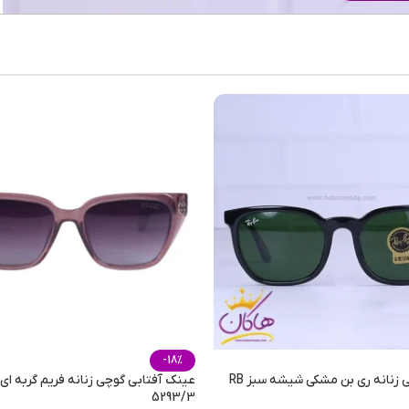
بسیار
خنک
,
ش
صوفی
فصول
روزانه
,
مهمانی 
-18%
عینک آفتابی زنانه ری بن مشکی شیشه سبز RB
عینک آفتابی گوچی زنانه فریم گربه ا
5293/3