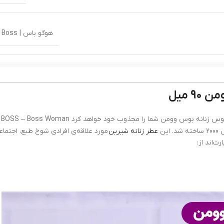
هوگو باس | Hugo Boss
 میل
ادوپ
اگر علاقه‌مند به رایحه‌ی خنک و شیرین هستید، ادکلن هوگو بوس زنانه بوس وومن شما را مجذوب خود خواهد 
. این
عطر زنانه شیرین
مورد علاقه‌ی افرادی شوخ طبع، اجتماع
‌اند از:
بسیار