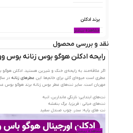
برند ادکلن
مشاهده بیشتر
نقد و بررسی محصول
سال ساخت عطر
رایحه ادکلن هوگو بوس زنانه بوس وومن 90
نوع عطر
عطری است میوه‌ای گلی برای خانم‌ها. این
عطرهای زنانه
در سال 2000 ساخته شد
مهربان است. سایر نت‌های عطر بوس زنانه برند هوگو بوس عبارت
کشور مبدا برند
نت‌های ابتدایی: نارنگی ماندارین، انبه
نت‌های میانی : فریزیا، برگ بنفشه
نت های پایه: سدر، چوب صندل سفید
پراکندگی
مشاهده بیشتر