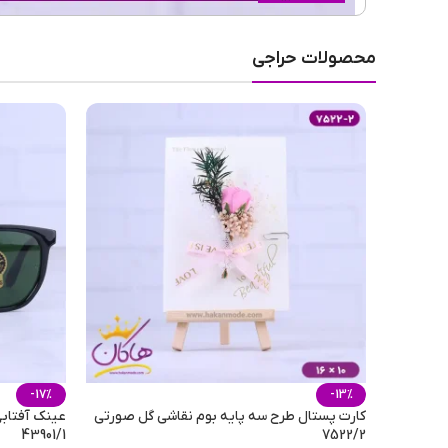
ماندگاری
محصولات حراجی
طبع رایحه
عطار
فصل
مناسب برای
-17%
-13%
کارت پستال طرح سه پایه بوم نقاشی گل صورتی
43901/1
7522/2