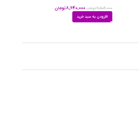
8,640,000
تومان
9,504,000
تومان
افزودن به سبد خرید
خنک و
ر بهار و
رتان