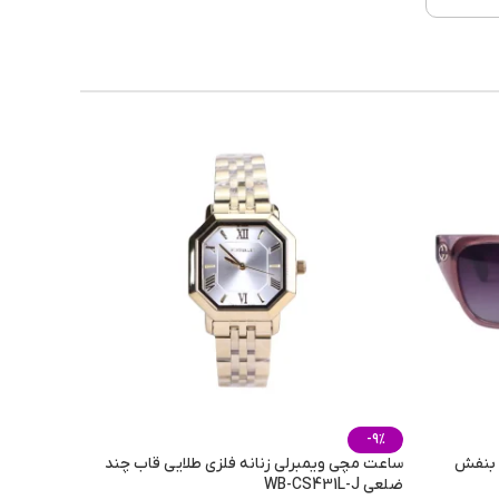
 خوب
یرین
 لابه
 گرم
رسمی
-9%
ی بنفش
ساعت مچی ویمبرلی زنانه فلزی طلایی قاب چند
ضلعی WB-CS431L-J