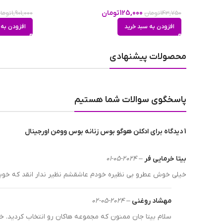
حجم
125,000
تومان
143,750
تومان
1,901,000
توما
افزودن به سبد خرید
افزودن به 
محصولات پیشنهادی
پاسخگوی سوالات شما هستیم
1 دیدگاه برای
ادکلن هوگو بوس زنانه بوس وومن اورجینال
ادکلن هوگو بوس زنانه بوس وومن کنار جعبه
بیتا خرمایی فر
–
2024-05-01
ادکلن بوس وومن؛ همراه فصل‌های گر
خیلی خوش عطرو بی نظیره خودم عاشقشم نظیر ندار انقد که خوبه 
معمولا در فصل‌های گرم سال، نگرانیم که لباسمان از تعریق زیا
مهشاد روغنی
–
2024-05-02
شیرین نه تنها شما را خوشبو می‌کند بلکه آرامش بیشتری نیز د
سلام بیتا جان ممنون که مجموعه هاکان رو انتخاب کردید. خ
تابستان استفاده کنید تا معجزه عطرها را ببینید! اگر اهل ور