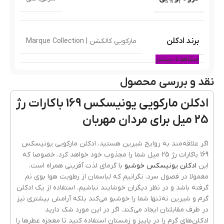
برند ادکلن
مارکویی کالکشن | Marque Collection
مشاهده بیشتر
نقد و بررسی محصول
مشابه ادکلن
باکارات رژ قرمز
ادکلن مارکویی یونیسکس 169 باکارات رژ
25 میل برای مردان مهربان
نوع عطر
ادوپرفیوم
اگر علاقه‌مند به روایح شیرین هستید، ادکلن مارکویی یونیسکس
169 باکارات رژ 25 میل شما را مجذوب خود خواهد کرد. خصوصا که
این
ادکلن یونیسکس خوشبو
با گرمای لذت آفرینی همراه است.
کشور مبدا برند
امارات
معمولا در فصول سرد، نگرانیم که لباسمان از رطوبت هوا بوی نم
گرفته باشد و در نظر دیگران خوشایند نباشیم. استفاده از یک ادکلن
گرم و شیرین نه‌تنها شما را خوشبو می‌کند بلکه آرامش بیشتری نیز
در طرف مقابلتان ایجاد می‌کند. اگر در این مورد شک دارید
پراکندگی
بسیار خوب
ادکلن‌های گرم را در پاییز و زمستان استفاده کنید تا معجزه عطرها را