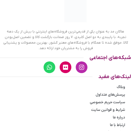
هاکان مد به عنوان یکی از قدیمی‌ترین فروشگاه‌های اینترنتی با بیش از یک دهه
تجربه، با پایبندی به دو اصل کلیدی، ۷ روز ضمانت بازگشت کالا و تضمین اصل‌بودن
کالا، موفق شده تا همگام با فروشگاه‌های معتبر کشور، بهترین محصولات و پشتیبانی
فروش را به مشتریان خود ارائه دهد.
ادکلن مارکویی یونیسکس 169 باکارات رژ 25 میل ابعاد
شبکه‌های اجتماعی
ادکلن 25 میل مارکویی باکارات رژ؛
جایگزین باکارات رژ میسون فرانسیس
لینک‌های مفید
کورکجان
وبلاگ
پرسش‌های متداول
ادکلن مارکویی مینیاتوری یکی از باکیفیت‌ترین عطرهای مینی سایز
سیاست حریم خصوصی
می‌باشد که رایحه مشابه با اکثر برندهای مشهور جهان را با کیفیت
شرایط و قوانین سایت
بسیار بالا و با قیمت مناسب تولید کرده است. ادکلن مارکویی 25
درباره ما
میل کد 169 مشابه با Baccarat Rouge 540 از برند Maison
ارتباط با ما
Francis Kurkdjian است. از نظر نزدیکی به رایحه تا حدود 70 الی 80