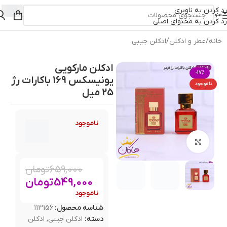
رد کردن به ناوبری
منو
رد کردن به محتوای اصلی
خانه
/
عطر و ادکلن
/
ادکلن جیبی
ادکلن مارکویی
-17%
یونیسکس 169 باکارات رژ
ناموجود
25 میل
ناموجود
بزرگنمایی تصویر
659,000
تومان
549,000
تومان
ناموجود
شناسه محصول:
113156
دسته:
ادکلن جیبی
,
ادکلن