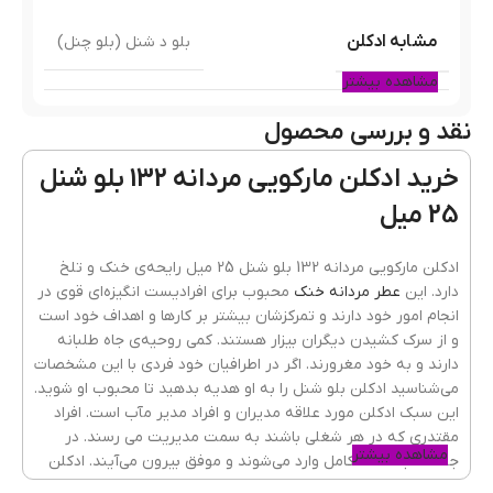
مشابه ادکلن
بلو د شنل (بلو چنل)
مشاهده بیشتر
نقد و بررسی محصول
نوع عطر
ادوپرفیوم
خرید ادکلن مارکویی مردانه 132 بلو شنل
25 میل
پراکندگی
بسیار خوب
ادکلن مارکویی مردانه 132 بلو شنل 25 میل رایحه‌ی خنک و تلخ
دارد. این
عطر مردانه خنک
محبوب برای افرادیست انگیزه‌ای قوی در
انجام امور خود دارند و تمرکزشان بیشتر بر کارها و اهداف خود است
ماندگاری
بسیار خوب
و از سرک کشیدن دیگران بیزار هستند. کمی روحیه‌ی جاه طلبانه
دارند و به خود مغرورند. اگر در اطرافیان خود فردی با این مشخصات
می‌شناسید ادکلن بلو شنل را به او هدیه بدهید تا محبوب او شوید.
این سبک ادکلن مورد علاقه مدیران و افراد مدیر مآب است. افراد
طبع رایحه
تلخ
,
خنک
مقتدری که در هر شغلی باشند به سمت مدیریت می رسند. در
مشاهده بیشتر
جلسات با تسلط کامل وارد می‌شوند و موفق بیرون می‌آیند. ادکلن
بلو چنل کد 132 به خوبی بوی تعریق را پوشش می‌دهد و برای