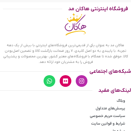
فروشگاه اینترنتی هاکان مد
ابعاد ادکلن مارکویی مردانه 132 بلو شنل 25 میل
ادکلن 25 میل مارکویی کد 132 مشابه
هاکان مد به عنوان یکی از قدیمی‌ترین فروشگاه‌های اینترنتی با بیش از یک دهه
ادکلن اورجینال بلو د شنل
تجربه، با پایبندی به دو اصل کلیدی، ۷ روز ضمانت بازگشت کالا و تضمین اصل‌بودن
کالا، موفق شده تا همگام با فروشگاه‌های معتبر کشور، بهترین محصولات و پشتیبانی
فروش را به مشتریان خود ارائه دهد.
ادکلن مارکویی 25 میل کد 132 مشابه با Bleu de Chanel از برند
شبکه‌های اجتماعی
Chanel است. از نظر نزدیکی به رایحه تا حدود 70 الی 80 درصد به
ادکلن اصلی نزدیک است و در مواردی حتی بیش از همتای اورجینال
خود محبوبیت پیدا کرده است. اگر بخواهید قیمت هر دو ادکلن را
لینک‌های مفید
مقایسه کنید، خواهید دید که
قیمت ادکلن شرکتی
، به نسبت
کیفیت آن بسیار مناسب است. ادکلن اصل دارای سه نت ابتدایی،
وبلاگ
میانی و پایه است که پیچیدگی خاصی ایجاد می‌کند، به طوری که
پرسش‌های متداول
وقتی عطر را استشمام می‌کنید بعد از کمی تمرکز گروههای بویایی
سیاست حریم خصوصی
آن را تشخیص می‌دهید اما در ادکلن مارکویی 132 بلو شنل 25 میل
خط بو، روشن و سر راست و بیشتر شامل نت پایه می‌شود. ادکلن
شرایط و قوانین سایت
مارکویی مینیاتوری یکی از باکیفیت ترین عطرهای مینی سایز