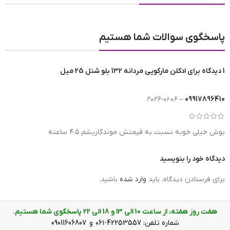
پاسخگوی سوالات شما هستیم
1 دیدگاه برای
ادکلن مارکویی مردانه 132 بلو شنل 25 میل
2026-01-06
–
09917896410
بوش خیلی خوبه نسبت به قیمتش موندگاریشم ۴.۵ ساعته
دیدگاه خود را بنویسید
برای فرستادن دیدگاه، باید
وارد شده
باشید.
هفت روز هفته، از ساعت 10 الی ۱3 و 18 الی ۲2 پاسخگوی شما هستیم.
شماره تلفن: 42253557-۰۶۱ و 09011606807