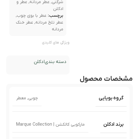
شرکتی
,
عطر مردانه
,
عطر و
ادکلن
برچسب:
عطر با بوی چوب
,
عطر تلخ مردانه
,
عطر خنک
مردانه
ویژگی های کلیدی
دسته بندی
ادکلن
مشخصات محصول
گروه بویایی
چوبی
,
معطر
برند ادکلن
مارکویی کالکشن | Marque Collection