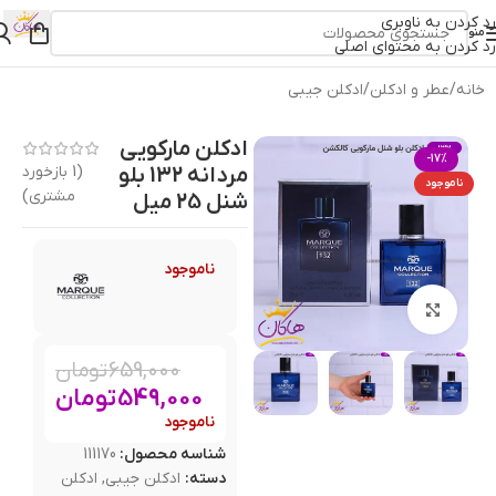
رد کردن به ناوبری
منو
رد کردن به محتوای اصلی
خانه
/
عطر و ادکلن
/
ادکلن جیبی
ادکلن مارکویی
-17%
مردانه 132 بلو
(
1
بازخورد
ناموجود
مشتری)
شنل 25 میل
ناموجود
بزرگنمایی تصویر
659,000
تومان
549,000
تومان
ناموجود
شناسه محصول:
111170
دسته:
ادکلن جیبی
,
ادکلن