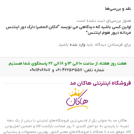
نقد و بررسی‌ها
هنوز بررسی‌ای ثبت نشده است.
اولین کسی باشید که دیدگاهی می نویسد “ادکلن الحمبرا دارک دور اینتنس
مردانه دیور هوم اینتنس”
برای فرستادن دیدگاه، باید
وارد شده
باشید.
هفت روز هفته، از ساعت 10 الی ۱3 و 18 الی ۲2 پاسخگوی شما هستیم.
شماره تلفن: 42253557-۰۶۱ و 09011606807
ادکلن الحمبرا دارک دور اینتنس مردانه
فروشگاه اینترنتی هاکان مد
ادکلن دارک دور اینتنس؛ بهترین
جایگزین برای ادکلن دیور هوم اینتنس
اورجینال
هاکان مد به عنوان یکی از قدیمی‌ترین فروشگاه‌های اینترنتی با بیش از یک دهه
ادکلن دارک دور اینتنس میسون الحمبرا مشابه با Dior Homme
تجربه، با پایبندی به دو اصل کلیدی، ۷ روز ضمانت بازگشت کالا و تضمین اصل‌بودن
Intense از برند Dior است. ادکلن دارک دور اینتنس اصل اماراتی از
کالا، موفق شده تا همگام با فروشگاه‌های معتبر کشور، بهترین محصولات و پشتیبانی