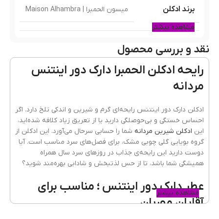
برند ادکلن
میسون الحمبرا | Maison Alhambra
مشاهده بیشتر
نقد و بررسی محصول
مشابه ادکلن
دیور هوم اینتنس
رایحه ادکلن الحمبرا دارک دور اینتنس
مردانه
نوع عطر
ادوپرفیوم
ادکلن دارک دور اینتنس رایحه‌ای گرم و شیرین و اندکی تلخ دارد. اگر
احساس خستگی و بی‌حوصلگی دارید یا از تعریق زیاد کلافه شده‌اید،
این
ادکلن شیرین مردانه
شما را حسابی سرحال می‌آورد. این ادکلن از
کشور مبدا برند
امارات
گروه بویایی گلی چوبی مشک، برای فصل‌های سرد مناسب است. آیا
دوست دارید این رایحه‌ی جذاب در روزهای سرد سال همراه
همیشگی شما باشد، تا از حس لذتبخش و شادابی بهره‌مند شوید؟
پراکندگی
خوب
عطر دارک دور اینتنس ؛ مناسب برای
مشاهده بیشتر
آقایان مهربان
ماندگاری
خوب