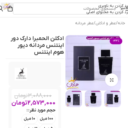
رد کردن به ناوبری
منو
رد کردن به محتوای اصلی
خانه
/
عطر و ادکلن
/
عطر مردانه
ادکلن الحمبرا دارک دور
-33%
اینتنس مردانه دیور
هوم اینتنس
بزرگنمایی تصویر
3,088,000
تومان
2,573,000
تومان
حجم مورد نظر:
100 میل
10 میل