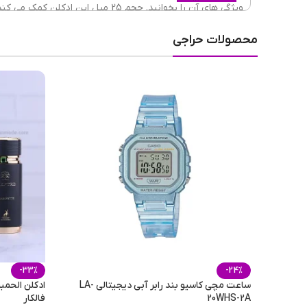
ویژگی های آن را بخوانید. حجم 25 میل این ادکلن کمک می کند که به راحتی آن را همه جا ببرید. این
کالکشن است.
فصل
محصولات حراجی
مناسب برای
حجم
-33%
-24%
ساعت مچی کاسیو بند رابر آبی دیجیتالی LA-
ادکلن الحمبر
20WHS-2A
فالکار