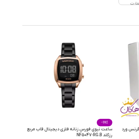
ارت
 سرد
رسمی
-17%
گرنس ورد
ساعت نیوی فورس زنانه فلزی دیجیتال قاب مربع
رزگلد NF5047-RG.B