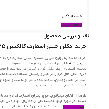
مشابه ادکلن
مشاهده بیشتر
نقد و بررسی محصول
نوع عطر
خرید ادکلن جیبی اسمارت کالکشن 25 میل کد 443 آمواج اینترلود
پراکندگی
اگر علاقه‌مند به روایح شیرین هستید، ادکلن اسمارت مردانه 443 آمواج اینترلود 25 میل شما را مجذوب خود خواهد کرد. خصوصا که این
شیرین زنانه
با گرمای لذت آفرینی همراه است. معمولا در فصول 
نباشیم. استفاده از یک ادکلن گرم و شیرین نه تنها شما را خوش
ماندگاری
است در ابعاد کوچکتری ساخته شده تا هر گونه شک و شبهه‌ای 
کم جا را به راحتی با خود به سفر ببرید.
طرفداران
ادکلن مینیاتوری امواج اینترلود اسمارت
افرادی مهربا
طبع رایحه
خسته نمی‌شوید. اینها همیشه کلی برنامه برای انجام دادن دارند
مشاهده بیشتر