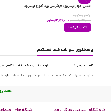
-34%
باعث شده که نیاز به فضای کمی داشته باشد به همین دلیل یکی 
ادکلن امواژ اینتروود فراگرنس ورد آمواج اینترلود
خوشبوکننده محیط است چرا که به خوبی در داشبورد ماشین ج
2,161,000
تومان
2,593,000
تومان
اسمارت کلکشن پیدا کنید. در جدولی که
لیست کدهای اسمارت
انتخاب گزینه‌ها
موجودند. این جدول را در صفحه برند اسمارت کالکشن می‌توانید
پاسخگوی سوالات شما هستیم
نقد و بررسی‌ها
اولین کسی باشید که دیدگاهی می نویسد “ادکلن 
هنوز بررسی‌ای ثبت نشده است.
برای فرستادن دیدگاه، باید
وارد ش
هفت روز هفته، از ساع
فروشگاه اینترنتی هاکان مد
شبکه‌های اجتماع