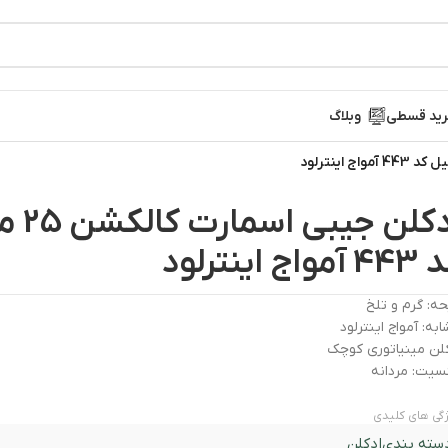
ید قسطی
وبلاگ
ادکلن جیبی 
آمواج اینترلود
حه: گرم و تلخ
به: آمواج اینترلود
لن مینیاتوری کوچک
سیت: مردانه
گی های کلیدی
سته بندی
ادکلن