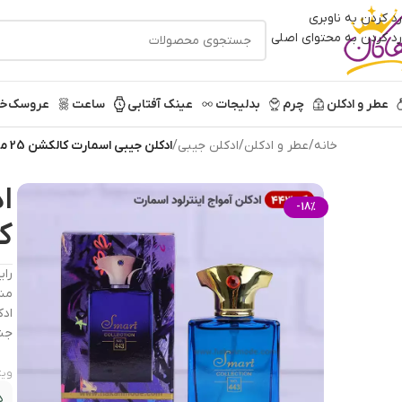
رد کردن به ناوبری
رد کردن به محتوای اصلی
عطر و ادکلن
چرم
بدلیجات
عینک آفتابی
ساعت
عروسک
خر
خانه
/
عطر و ادکلن
/
ادکلن جیبی
/
ادکلن جیبی اسمارت کالکشن 25 میل کد 443 آمواج اینترلود
-18%
کد 443 
رای
مشا
ادک
جن
ویژ
د