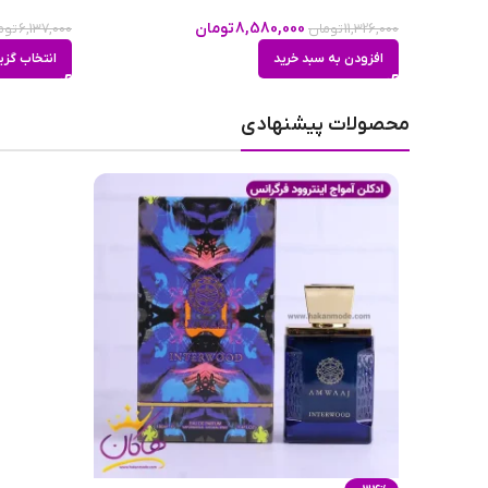
8,580,000
تومان
11,326,000
تومان
6,137,000
توم
افزودن به سبد خرید
انتخاب گزی
محصولات پیشنهادی
ادکلن اسمارت مردانه 443 آمواج اینترلود 25 میل ابعاد
ادکلن اینترلود اسمارت کد 443 مشابه ادکلن آمواج اینترلود فور من
اصلی نزدیک است و در مواردی حتی بیش از همتای اورجینال خو
دید که
قیمت ادکلن شرکتی
، به نسبت کیفیت آن بسیار مناسب 
می‌کند، به طوری که وقتی عطر را استشمام می‌کنید بعد از کمی
25 میل کد 443 خط بو، روشن و سر راست و بیشتر شامل نت پایه می‌شود. ادکلن smart 443 ml25 مشابه ادکلن آمواج اینترلود است.
ویژگی‌های ادکلن اسمارت مردانه 443 آمواج اینترلود 25 میل
شکیل و مناسب این ادکلن، آن را گزینه‌ی خوبی برای هدیه و 