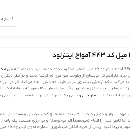
آمواج ای
ادوپ
بسیار
ادکل
سرد، نگرانیم که لباسمان از رطوبت هوا بوی نم گرفته باشد و در نظر دیگران 
بو می‌کند بلکه آرامش بیشتری نیز در طرف مقابلتان ایجاد می‌کند. اگر در این
دارید ادکلن های گرم را در پاییز و زمستان استفاده کنید تا معجزه عطرها را ببینید.مدل مینیاتوری 25 میل اسمارت کالکشن ک
بسیار
را برطرف کند. این
عطر جیبی
شرکتی یک همراه عالی برای شماست. عطر کیفی 
ن، مهمان نواز و خوش صحبت هستند. شما هیچ گاه از دوستی و همنشینی با این
تلخ
 اما گاهی همه را انجام نمی‌دهند! اگر بی‌حوصله و بی‌انرژی هستید یک پاف از 