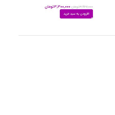
3,300,000
تومان
3,967,000
تومان
افزودن به سبد خرید
به رایحه تا حدود 70 الی 80 درصد به ادکلن
 خواهید
ایجاد
اینترلود
مارت امواج اینترلود 25 میل است. بسته بندی
د کمک
سمارت کالکشن 100 میل کند. کوچکی این ادکلن