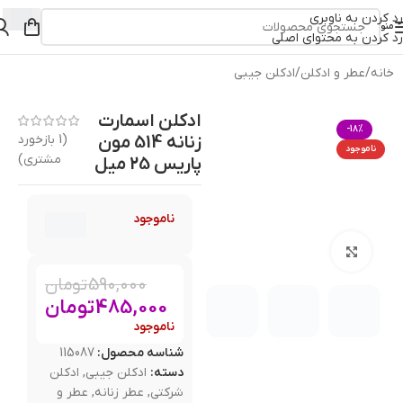
رد کردن به ناوبری
منو
رد کردن به محتوای اصلی
خانه
/
عطر و ادکلن
/
ادکلن جیبی
ادکلن اسمارت
-18%
زنانه 514 مون
(
1
بازخورد
ناموجود
مشتری)
پاریس 25 میل
ناموجود
بزرگنمایی تصویر
590,000
تومان
485,000
تومان
ناموجود
شناسه محصول:
115087
دسته:
ادکلن جیبی
,
ادکلن
شرکتی
,
عطر زنانه
,
عطر و