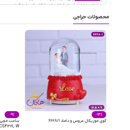
می‌تواند عطرامضای شما باشد. این ادکلن از روایح گرم و سرد به
ماندگاری
محصولات حراجی
طبع رایحه
فصل
مناسب برای
حجم
-9%
-13%
گوی موزیکال عروس و داماد 6628/1
ساعت مچی وی
CS432L-W