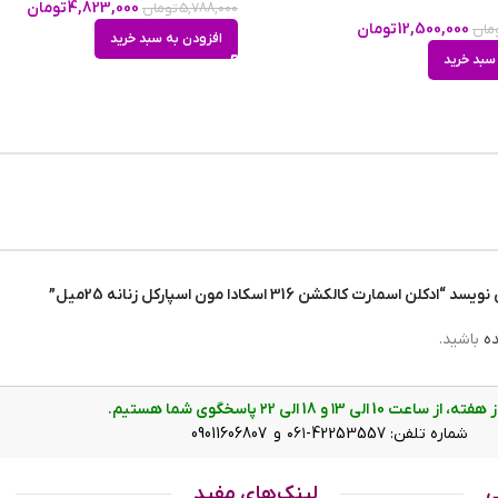
4,823,000
تومان
5,788,000
تومان
12,500,000
تومان
مان
افزودن به سبد خرید
سبد خرید
نال
ترین عطرهای جهان را بازسازی کرده است. او تلاش کرده تا نزدیک‌ترین رایحه به فرمولا
ند اسمارت کالکشن ادکلن‌های مینیاتوری 25 میل خود را در ابعاد کوچکتری ساخته، تا هر گونه تشابه و شبهه‌ای را برطرف کند.
اهید قیمت هر دو ادکلن را مقایسه کنید، خواهید دید که
قیمت ادکلن شرکتی
،
ت کالکشن 316 اسکادا مون اسپارکل زنانه 25میل”
ESCADA Moon Sparkle
از برند
ESCADA
است و می‌تواند جایگزی
مناسبی برای این ادکلن مدرن باشد. ادکلن Smart Collection 316 همان حس آرامش، لطافت و جذابیت ادکلن مون اسپارکل را دارد و به 
ده
باشید.
ت 10 الی ۱3 و 18 الی ۲2 پاسخگوی شما هستیم.
شماره تلفن: 42253557-۰۶۱ و 09011606807
ی
لینک‌های مفید