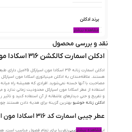
برند ادکلن
مشاهده بیشتر
نقد و بررسی محصول
مشابه ادکلن
ادکلن اسمارت کالکشن 316 اسکادا مون اسپارکل زنانه 25میل اصل؛ برای زنان صبور
نوع عطر
ادکلن اسمارت زنانه 316 اسکادا مون اسپارکل 25میل دارای طبعی شیرین و ملایم است. اغلب
هستند. علاقه‌مندان به ادکلن مینیاتوری اسکادا مون اسپارکل ا
مصاحبت با آنها خسته نمی‌شوید. افرادی که همیشه راه میانه ر
استفاده از عطر اسکادا مون اسپارکل محدودیت زمانی ندارد و م
کشور مبدا برند
و تفریح و حتی دیدارهای عاشقانه از آن استفاده کنید و تاثیر ر
ادکلن زنانه خوشبو
بهترین گزینه برای هدیه دادن هستند چو
عطر جیبی اسمارت کد 316 اسکادا مون اسپارکل؛ همراه روزهای سرد و گرم
پراکندگی
مشاهده بیشتر
این
عطر کوچک جیبی
تقریبا برای تمام فصول مناسب است. هم 