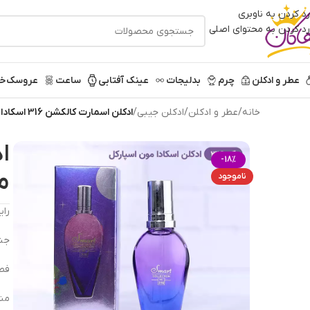
رد کردن به ناوبری
رد کردن به محتوای اصلی
عطر و ادکلن
چرم
بدلیجات
عینک آفتابی
ساعت
عروسک
خر
خانه
/
عطر و ادکلن
/
ادکلن جیبی
/
ادکلن اسمارت کالکشن 316 اسکادا مون اسپارکل زنانه 25میل
-18%
مو
ناموجود
رای
جنس
فص
منا