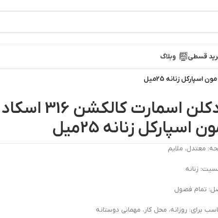
ید قسطی
وبلاگ
ادکلن اسمارت کالکشن 316 اسکا
ن اسپارکل زنانه 25میل
حه: معتدل، ملایم
یت: زنانه
ل: تمام فصول
سب برای: روزانه، محل کار، مهمانی دوستانه