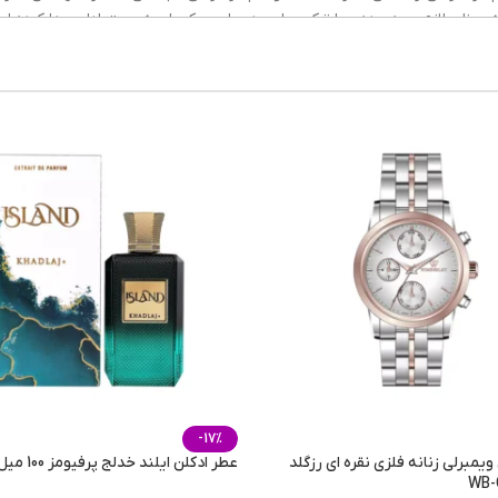
 میزان لازم بهره برده و با ترکیب این دو طبع، یک رایحه‌ی متعادل پیدا کرده ا
بسیار
شیرین
,
تمامی 
روزانه
,
مهمانی و محافل دو
25 میلی لیتر
-17%
مبرلی زنانه فلزی نقره ای رزگلد
عطر ادکلن ایلند خدلج پرفیومز 100 میل
WB-