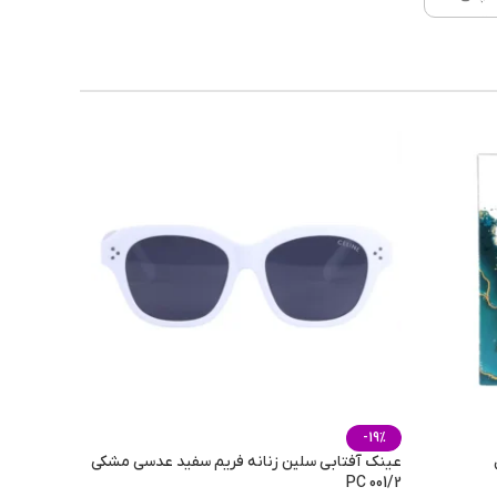
ست.
 خوب
ملایم
فصول
ستانه
-19%
عینک آفتابی سلین زنانه فریم سفید عدسی مشکی
PC 001/2