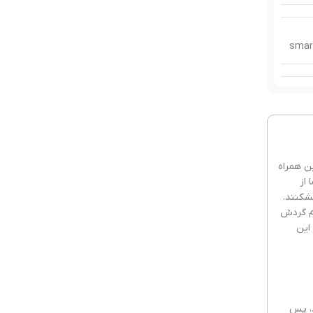
پارکل
رفیوم
ین همراه
 از
شکنند.
ام گردش
امارات
این
 خوب
د، پس