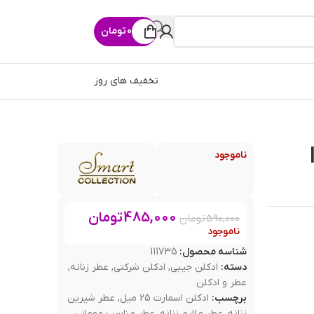
0
تومان
تخفیف های روز
دا
ناموجود
485,000
تومان
590,000
تومان
ناموجود
شناسه محصول:
111735
دسته:
ادکلن جیبی
,
ادکلن شرکتی
,
عطر زنانه
,
عطر و ادکلن
برچسب:
ادکلن اسمارت 25 میل
,
عطر شیرین
زنانه
,
عطر ملایم زنانه
,
عطر مناسب مهمانی