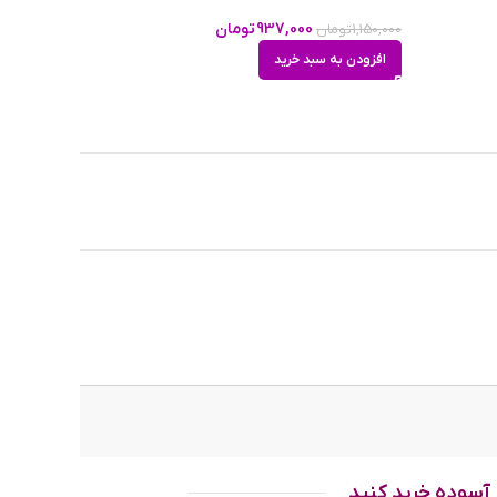
937,000
تومان
1,150,000
تومان
افزودن به سبد خرید
سیون اصلی
 در این مدل
 به
ن
چند دلیل
آسوده خرید کنید