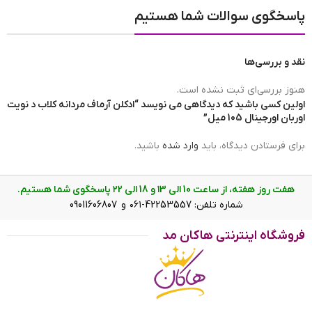
پاسخگوی سوالات شما هستیم
نقد و بررسی‌ها
هنوز بررسی‌ای ثبت نشده است.
اولین کسی باشید که دیدگاهی می نویسد “ادکلن آرماف مردانه کلاب د نویت
اوربان اورجینال 105 میل”
برای فرستادن دیدگاه، باید
وارد شده
باشید.
هفت روز هفته، از ساعت 10 الی ۱3 و 18 الی ۲2 پاسخگوی شما هستیم.
شماره تلفن: 42253557-۰۶۱ و 09011606807
فروشگاه اینترنتی هاکان مد
ادکلن آرماف مردانه کلاب د نویت اوربان کنار جعبه
ادکلن کلاب د نویت اوربان؛ همراه تمام
فصل‌ها