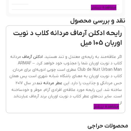
مشاهده بیشتر
نقد و بررسی محصول
سال ساخت عطر
2017
رایحه ادکلن آرماف مردانه کلاب د نویت
اوربان 105 میل
نوع عطر
ادوپرفیوم
اگر علاقه‌مند به رایحه‌ی معتدل و تند هستید،
ادکلن آرماف
مردانه
کلاب د نویت اوربان شما را مجذوب خود خواهد کرد. ARMAF –
Club de Nuit Urban Man عطری است چوبی ادویه‌ای برای مردان.
کشور مبدا برند
امارات
کلاب د نویت اوربان به معنای باشگاه شبانه شهری است پس همان
حس مردانگی و جذابیت را دارد. این
عطر مردانه تند
در سال 2017
ساخته شد. این رایحه مورد علاقه‌ی افرادی آرام، موقر و خودساخته
پراکندگی
بسیار خوب
است. سایر نت‌های عطر کلاب د نویت اوربان برند آرماف عبارت‌اند
از:
مشاهده بیشتر
نت‌های ابتدایی: هل، نعناع، ترنج، گریپ فروت
ماندگاری
بسیار خوب
نت‌های میانی : اسطوخودوس، سدر، زنجبیل، جوز هندی
محصولات حراجی
نت های پایه: خره بلوط، چوب صندل، وتیور، پاتچولی