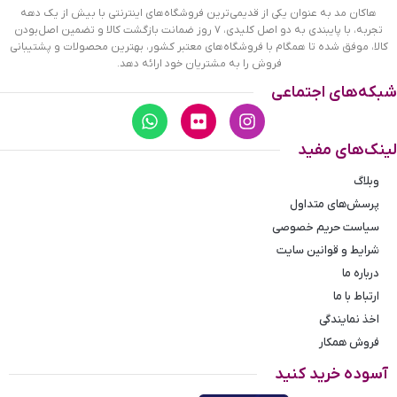
هاکان مد به عنوان یکی از قدیمی‌ترین فروشگاه‌های اینترنتی با بیش از یک دهه
تجربه، با پایبندی به دو اصل کلیدی، ۷ روز ضمانت بازگشت کالا و تضمین اصل‌بودن
این
عطر مردانه معتدل
تقریبا برای تمام فصول مناسب است
.
هم
کالا، موفق شده تا همگام با فروشگاه‌های معتبر کشور، بهترین محصولات و پشتیبانی
در سرمای زمستان کنار شماست و هم در گرمای تابستان شما را تنها
فروش را به مشتریان خود ارائه دهد.
نمی‌گذارد، پس می‌تواند عطرامضای شما باشد
.
ادکلن کلاب د نویت
شبکه‌های اجتماعی
اوربان
از روایح گرم و سرد به میزان لازم بهره برده و با ترکیب این دو
طبع، یک رایحه‌ی متعادل پیدا کرده است
.
استفاده از این
عطر
مردانه
محدودیت زمانی ندارد و می‌تواند به صورت روزمره استفاده
لینک‌های مفید
شود
.
با خیال راحت در مهمانی، دورهمی، هنگام گردش و تفریح و
حتی دیدارهای عاشقانه از آن استفاده کنید و تاثیر روح انگیز آن را
وبلاگ
مشاهده کنید.
پرسش‌های متداول
سیاست حریم خصوصی
ویژگی‌های ادکلن آرماف مردانه کلاب د
شرایط و قوانین سایت
نویت اوربان
درباره ما
ارتباط با ما
ادکلن آرماف مردانه کلاب د نویت اوربان ویژگی‌های منحصر به فرد
اخذ نمایندگی
خود را دارد. افراد در
خرید عطر و ادکلن
به چند نکته توجه می‌کنند:
فروش همکار
کیفیت رایحه
آسوده خرید کنید
ماندگاری