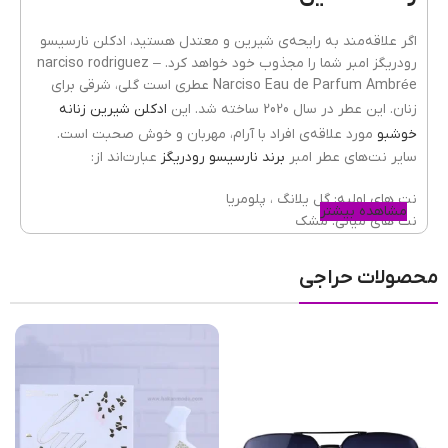
نوع عطر
ادوپرفیوم
اگر علاقه‌مند به رایحه‌ی شیرین و معتدل هستید، ادکلن نارسیسو
رودریگز امبر شما را مجذوب خود خواهد کرد. narciso rodriguez –
Narciso Eau de Parfum Ambrée عطری است گلی، شرقی برای
کشور مبدا برند
ایالات متحده
زنان. این عطر در سال 2020 ساخته شد. این
ادکلن‌ شیرین زنانه
خوشبو
مورد علاقه‌ی افراد با آرام، مهربان و خوش صحبت است.
سایر نت‌های عطر امبر
برند نارسیسو رودریگز
عبارت‌اند از:
پراکندگی
بسیار خوب
نت های اولیه: گل یلانگ ، پلومریا
مشاهده بیشتر
نت های میانی: مشک
نت های پایه: کهربا، وانیل ، سدر ، کشمران
ماندگاری
بسیار خوب
ادکلن نارسیسو رودریگز امبر؛ همراه تمام
محصولات حراجی
فصل‌ها
طبع رایحه
شیرین
,
معتدل
این
ادکلن زنانه معتدل
تقریبا برای تمام فصول مناسب است. هم
در سرمای زمستان کنار شماست و هم در گرمای تابستان شما را تنها
نمی‌گذارد، پس می‌تواند عطرامضای شما باشد. ادکلن امبر نارسیسو
رودریگز از روایح گرم و سرد به میزان لازم بهره برده و با ترکیب این
عطار
اورلین گیچارد
دو طبع، یک رایحه‌ی متعادل پیدا کرده است. استفاده از این