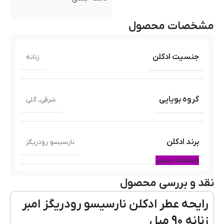
مشخصات محصول
جنسیت ادکلن
زنانه
گروه بویایی
شرقی
,
گلی
برند ادکلن
نارسیسو رودریگز
مشاهده بیشتر
نقد و بررسی محصول
سال ساخت عطر
۲۰۲۰
رایحه عطر ادکلن نارسیسو رودریگز امبر
زنانه 90 میل