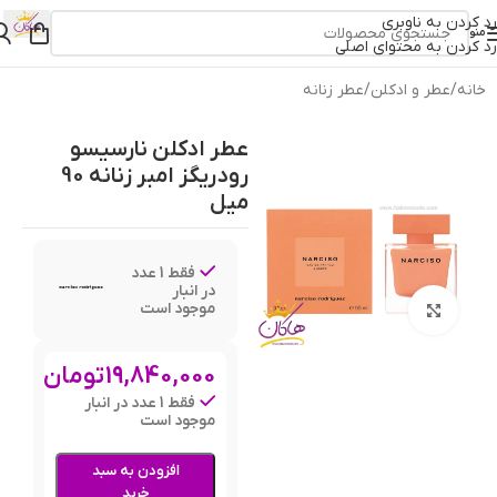
رد کردن به ناوبری
منو
رد کردن به محتوای اصلی
خانه
/
عطر و ادکلن
/
عطر زنانه
عطر ادکلن نارسیسو
رودریگز امبر زنانه 90
میل
فقط 1 عدد
در انبار
موجود است
بزرگنمایی تصویر
19,840,000
تومان
فقط 1 عدد در انبار
موجود است
افزودن به سبد
خرید