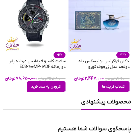
کشور مبدا برند
آمریکا
پراکندگی
بسیار خوب
ماندگاری
بسیار خوب
-17%
-33%
ادکلن فراگرنس یونیسکس بله
ساعت کاسیو ادیفایس مردانه رابر
دولچه مدل زرجوف کورو
دو زمانه ECB-900MP-1ADF
e
2,447,000
تومان
78,650,000
تومان
2,936,000
تومان
94,380,000
تومان
طبع رایحه
تلخ
,
گرم
0
انتخاب گزینه‌ها
افزودن به سبد خرید
محصولات پیشنهادی
فصل
فصول سرد
پاسخگوی سوالات شما هستیم
مناسب برای
مهمانی رسمی