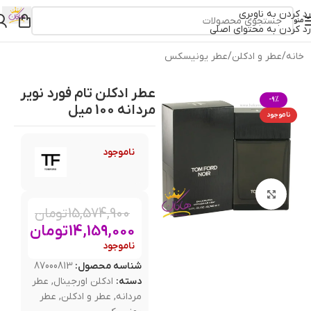
رد کردن به ناوبری
منو
رد کردن به محتوای اصلی
خانه
/
عطر و ادکلن
/
عطر یونیسکس
عطر ادکلن تام فورد نویر
-9%
مردانه 100 میل
ناموجود
ناموجود
بزرگنمایی تصویر
15,574,900
تومان
14,159,000
تومان
ناموجود
شناسه محصول:
87000813
دسته:
ادکلن اورجینال
,
عطر
مردانه
,
عطر و ادکلن
,
عطر