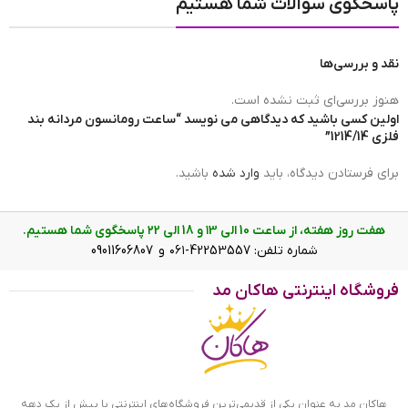
پاسخگوی سوالات شما هستیم
مبدا برند ساعت
ساخت چین
نقد و بررسی‌ها
برند ساعت
رومانسون | romanson
هنوز بررسی‌ای ثبت نشده است.
اولین کسی باشید که دیدگاهی می نویسد “ساعت رومانسون مردانه بند
فلزی 1214/14”
ضد آب
در حد شست و شوی دست(3ATM)
برای فرستادن دیدگاه، باید
وارد شده
باشید.
هفت روز هفته، از ساعت 10 الی ۱3 و 18 الی ۲2 پاسخگوی شما هستیم.
عرض بند
22mm
شماره تلفن: 42253557-۰۶۱ و 09011606807
فروشگاه اینترنتی هاکان مد
ساعت رومانسون مردانه بند فلزی 1214/14 روی دست
رنگ صفحه
سفید
ویژگی ساعت رومانسون مردانه بند فلزی
1214/14
نوع نمایش
عقربه ای(آنالوگ)
هاکان مد به عنوان یکی از قدیمی‌ترین فروشگاه‌های اینترنتی با بیش از یک دهه
ساعت رومانسون مردانه بند فلزی 1214/14 ظاهری کلاسیک و جذاب