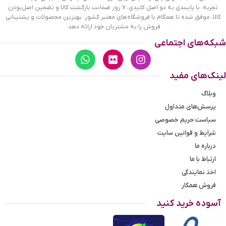
تجربه، با پایبندی به دو اصل کلیدی، ۷ روز ضمانت بازگشت کالا و تضمین اصل‌بودن
دارد. قاب این ساعت به رنگ طلایی، رنگ ثابت و ضدحساسیت
کالا، موفق شده تا همگام با فروشگاه‌های معتبر کشور، بهترین محصولات و پشتیبانی
است. اگر به داخل ساعت نگاه کنید، صفحه‌ی این ساعت به رنگ
فروش را به مشتریان خود ارائه دهد.
سفید براق است و درون آن یک عدد دایره‌ می‌بینید که همان ثانیه
شبکه‌های اجتماعی
شمار ساعت است. در کنار موقعیت ساعت ۳، یک مربع کوچک وجود
دارد که نشان‌ دهنده‌ی تقویم ساعت است. عقربه‌های این ساعت
طلایی و همچنین اندکس‌های این ساعت خطی و طلایی هستند. نام
لینک‌های مفید
برند ROMANSON
زیر ساعت 12 دیده می‌شود. بند ساعت، از یک
بافت ریز و درشت تشکیل شده که قسمت مرکزی آن طلایی و
وبلاگ
کناره‌های آن نقره‌ای رنگ است. همچنین جنس بند فلزی و از نوع
پرسش‌های متداول
استیل مرغوب است که باعث تعرق و خارش نمی‌شود. قفل این
سیاست حریم خصوصی
ساعت از مدل پروانه‌ای دکمه‌دار است و ساعت به راحتی از دست
نمی‌افتد. به این نوع ساعت‌ها اصطلاحا زیر ثانیه می‌گویند.
شرایط و قوانین سایت
درباره ما
ارتباط با ما
اخذ نمایندگی
فروش همکار
آسوده خرید کنید