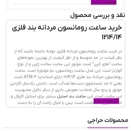
مشاهده بیشتر
نقد و بررسی محصول
رنگ قاب
طلایی
خرید ساعت رومانسون مردانه بند فلزی
1214/14
جنس قاب
فلزی(استیل)
در خرید ساعت رومانسون مردانه فلزی، توجه داشته باشید که از
نظر قیمت در حد متوسط و از نظر کیفیت از بهترین نمونه‌های
ساعت “های کپی” است. موتور این ساعت ساخت ژاپن و از نوع
رنگ بند
نقره ای طلایی
کوارتز است. این مدل ساعت رومانسون، دو موتوره است. ساعت
رومانسون مردانه بند فلزی 1214/14 دارای استاندارد 3 ATM است
یعنی تا حد شستشوی دست‌ها ضدآب است. داشتن یک‌سال گارانتی
موتور و پنج سال ضمانت تعویض باتری از دیگر دلایل محبوبیت
جنسیت ساعت
مردانه
این ساعت است. این
ساعت بند استیل
بیشتر برای استایل کژوال و
مشاهده بیشتر
استفاده روزانه مناسب است، پس با خیال راحت آن را به دست
بیندازید و به مهمانی، خرید یا دانشگاه بروید.
جنس شیشه
ضدخش
,
کریستال معدنی
محصولات حراجی