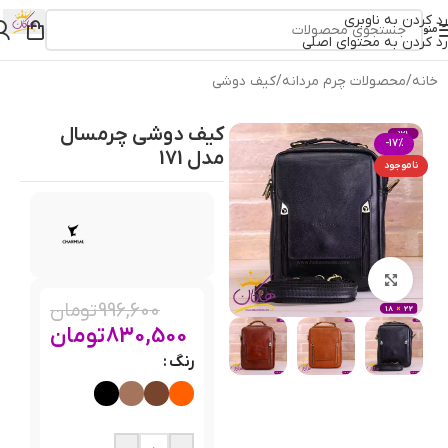
رد کردن به ناوبری
منو
رد کردن به محتوای اصلی
خانه
/
محصولات چرم مردانه
/
کیف دوشی
کیف دوشی چرمسال
-17%
مدل 171
ناموجود
بزرگنمایی تصویر
996,600
تومان
830,500
تومان
رنگ