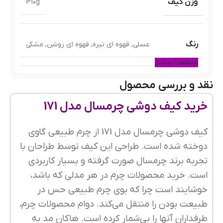
وزن کیف
310g
رنگ
عسلی
,
قهوه ای تیره
,
قهوه ای روشن
,
مشکی
مشاهده بیشتر
نقد و بررسی محصول
جای کارت
2 عدد
خرید کیف دوشی چرمسال مدل 171
ابعاد
22*18 cm
کیف دوشی چرمسال مدل 171 از چرم طبیعی گاوی
دوخته شده است. طراحی این کیف توسط طراحان با
تجربه برند چرمسال صورت گرفته و بسیار کاربردی
جیب خارجی
4 عدد
است. خرید محصولات چرم در هر مدلی که باشد،
خوشایند است چرا که بوی چرم طبیعی حس در
طبیعت بودن را منتقل می‌کند. دوام محصولات چرم،
نحوه بسته شدن
زیپی
,
مگنتی
طرفداران آنها را بی‌شمار کرده است. هاکان مد به