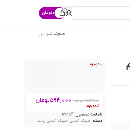
0
تومان
تخفیف های روز
ناموجود
594,000
تومان
653,400
تومان
ناموجود
شناسه محصول:
121854
دسته:
عینک آفتابی
,
عینک آفتابی زنانه