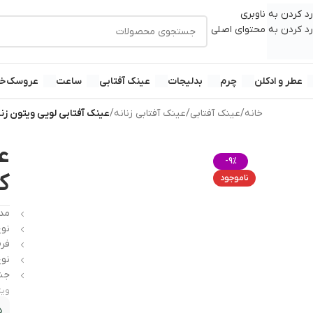
رد کردن به ناوبری
رد کردن به محتوای اصلی
عطر و ادکلن
چرم
بدلیجات
عینک آفتابی
ساعت
عروسک
خر
خانه
/
عینک آفتابی
/
عینک آفتابی زنانه
/
عینک آفتابی لویی ویتون زنانه فری
ع
-9%
کال
ناموجود
مدل
نوع
فرم
نوع
جنس
ویژ
د