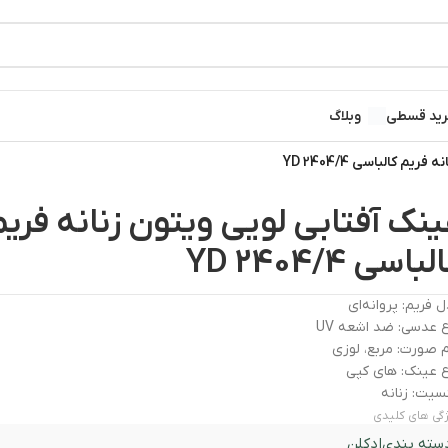
ید قسطی
وبلاگ
م کالباسی YD 2404/4
ینک آفتابی لویی ویتون زنانه فریم
باسی YD 2404/4
 فریم: پروانه‌ای
 عدسی: ضد اشعه UV
 صورت: مربع، لوزی
 عینک: های کپی
یت: زنانه
گی های کلیدی
سته بندی
ادکلن