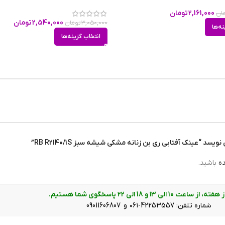
UV400(یووی 400)
2,161,000
تومان
ان
2,540,000
تومان
3,050,000
تومان
نه‌ها
انتخاب گزینه‌ها
m
mm
m
د “عینک آفتابی ری بن زنانه مشکی شیشه سبز RB R2140/1S”
عینک آفتابی ری بن زنانه مشکی شیشه سبز RB R2140/1S برای چه صورت‌هایی من
ده
باشید.
به شکل ویفرر است. افرادی که صورت‌های قلبی، مربع و بیضی دارند، از طرفد
ت 10 الی ۱3 و 18 الی ۲2 پاسخگوی شما هستیم.
دل عینک هستند. عرض عینک آفتابی ری بن زنانه حدود 12.2 سانتی‌متر است. پل عینک، کائوچو و بینی گیر آن از جنس بدنه عینک اس
شماره تلفن: 42253557-۰۶۱ و 09011606807
2.2 سانت است و به خوبی روی بینی می‌نشیند. رنگ عدسی سبز و عرض آن حدود 5 سانت است و چشم را کامل می‌پوشاند و در وسع
وجود نمی‌آورد. دسته عینک مشکی رنگ است و طول دسته حدود 14.5 سانتیمتر است. سبکی این عینک کمک می‌کند تا ساعت‌های طولانی