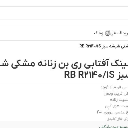
ید قسطی
وبلاگ
شه سبز RB R2140/1S
ینک آفتابی ری بن زنانه مشکی ش
RB R2140/1S
 فریم: کائوچو
 فریم: ویفرر
سیت:زنانه
یت: های کپی
 عدسی: یووی 400
گی های کلیدی
سته بندی
ادکلن