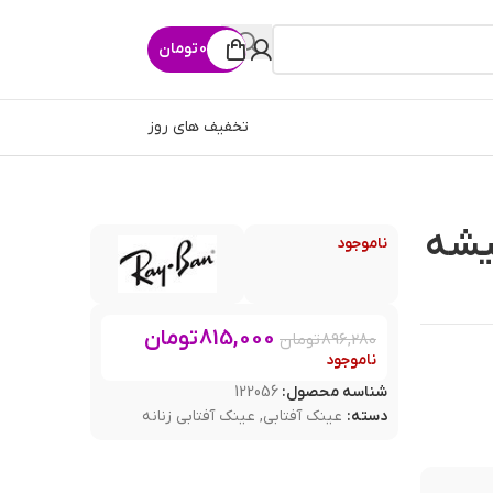
0
تومان
تخفیف های روز
یشه
ناموجود
815,000
تومان
896,280
تومان
ناموجود
شناسه محصول:
122056
دسته:
عینک آفتابی
,
عینک آفتابی زنانه