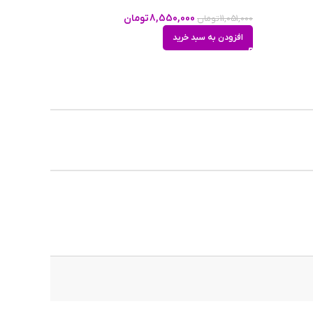
8,550,000
تومان
11,051,000
تومان
افزودن به سبد خرید
50m
145
۲۲m
اسب
اران این
ت. عرض پل
ت دید اشکالی به
 عینک را به