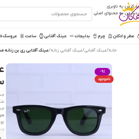
رد کردن به ناوبری
رد کردن به محتوای اصلی
عطر و ادکلن
چرم
بدلیجات
عینک آفتابی
ساعت
عروسک
خر
خانه
/
عینک آفتابی
/
عینک آفتابی زنانه
/
عینک آفتابی ری بن زنانه مشکی شی
ع
-9%
سبز 
ناموجود
جنس
شکل
جن
هو
نوع
ویژ
د