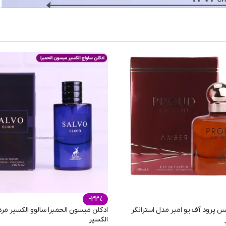
mm
تمام
شیشه 
-33%
نس پرود آف یو امبر مدل استرانگر
ادکلن میسون الحمبرا سالوو الکسیر مرد
الکسیر