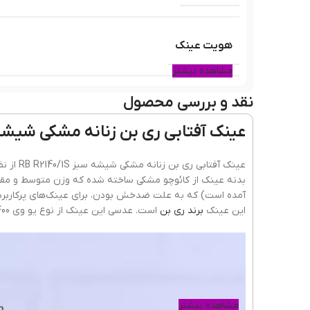
هویت عینک
مشاهده بیشتر
نقد و بررسی محصول
فرم صورت
عینک آفتابی ری بن زنانه مشکی شیشه سبز RB R2140/1S؛ با استان
رنگ فریم
عینک آف
بدنه عینک از کائوچو مشکی ساخته شده که وزن متوسط و مقا
آمده است) که به علت ضدخش بودن، برای عینک‌های پرکاربر
این عینک‌
برند ری بن
است. عدسی این عینک از نوع یو وی 400 است که از چشم در برابر اشعه خورشید به خوبی مراقبت می‌کند.
جنس فریم
شکل فریم
مشاهده بیشتر