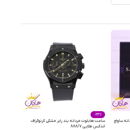
122
زنانه
 فریم
سبز
سنگ
-23%
انه ساواج
ساعت هابلوت مردانه بند رابر مشکی کرنوگراف
اندکس طلایی 888/7