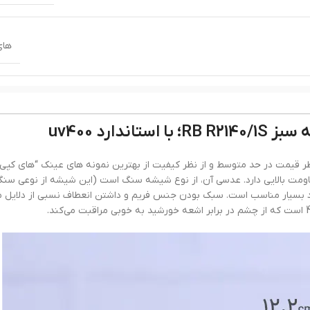
های
بیضی
,
قلبی
دارد uv400
م
تابی ری بن زنانه مشکی شیشه سبز RB R2140/1S از نظر قیمت در حد متوسط و از نظر کیفیت از بهترین نمونه های عینک “های
ومت بالایی دارد. عدسی آن، از نوع شیشه سنگ است (این شیشه از نوعی س
د بسیار مناسب است. سبک بودن جنس فریم و داشتن انعطاف نسبی از دلایل 
ک