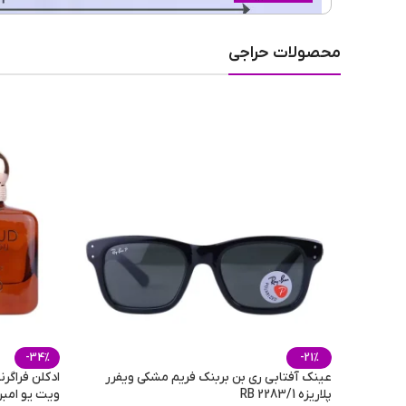
عرض فریم
محصولات حراجی
جنسیت عینک
نوع فریم عینک
رنگ عدسی
جنس عدسی
-34%
-21%
عینک آفتابی ری بن بربنک فریم مشکی ویفرر
ادکلن فراگر
پلاریزه RB 2283/1
ویت یو امبر