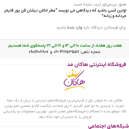
هنوز بررسی‌ای ثبت نشده است.
اولین کسی باشید که دیدگاهی می نویسد “عطر ادکلن نیشان فن یور فلیمز
مردانه و زنانه”
برای فرستادن دیدگاه، باید
وارد شده
باشید.
هفت روز هفته، از ساعت 10 الی ۱3 و 18 الی ۲2 پاسخگوی شما هستیم.
شماره تلفن: 42253557-۰۶۱ و 09011606807
عطر ادکلن نیشان فن یور فلیمز
فروشگاه اینترنتی هاکان مد
ادکلن نیشان فن یور فلیمز؛ همراه
فصل‌های سرد
معمولا در فصل‌های سرد، نگرانیم که لباسمان از رطوبت هوا بوی نم
گرفته باشد و در نظر دیگران خوشایند نباشیم. استفاده از یک
ادکلن
هاکان مد به عنوان یکی از قدیمی‌ترین فروشگاه‌های اینترنتی با بیش از یک دهه
گرم مردانه
و
ادکلن گرم زنانه
نه تنها شما را خوشبو می‌کند، بلکه
تجربه، با پایبندی به دو اصل کلیدی، ۷ روز ضمانت بازگشت کالا و تضمین اصل‌بودن
حس بهتری نیز در طرف مقابلتان ایجاد می‌کند. اگر در این مورد شک
کالا، موفق شده تا همگام با فروشگاه‌های معتبر کشور، بهترین محصولات و پشتیبانی
دارید، ادکلن‌های گرم را در پاییز و زمستان استفاده کنید تا معجزه
فروش را به مشتریان خود ارائه دهد.
این عطر مردانه و زنانه را ببینید. این
ادکلن تلخ مردانه
و
ادکلن
شبکه‌های اجتماعی