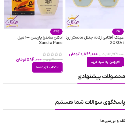
فصل
فصول سرد
مناسب برای
روزانه
,
قرارهای عاشقانه
,
مهمانی شبانه
-34%
-21%
عینک آفتابی زنانه جنتل مانستر زرد
ادکلن ساندرا پاریس ۱۰۰ میل
ا
Sandra Paris
XOXO/1
حجم
0
100 میلی لیتر
10,869,000
تومان
13,749,000
تومان
584,000
تومان
701,000
تومان
افزودن به سبد خرید
انتخاب گزینه‌ها
محصولات پیشنهادی
پاسخگوی سوالات شما هستیم
نقد و بررسی‌ها