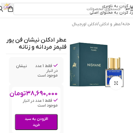
رد کردن به ناوبری
منو
رد کردن به محتوای اصلی
خانه
/
عطر و ادکلن
/
ادکلن اورجینال
عطر ادکلن نیشان فن یور
فلیمز مردانه و زنانه
فقط 1 عدد
نیشان
در انبار
موجود است
بزرگنمایی تصویر
38,690,000
تومان
فقط 1 عدد در انبار
موجود است
افزودن به سبد
خرید