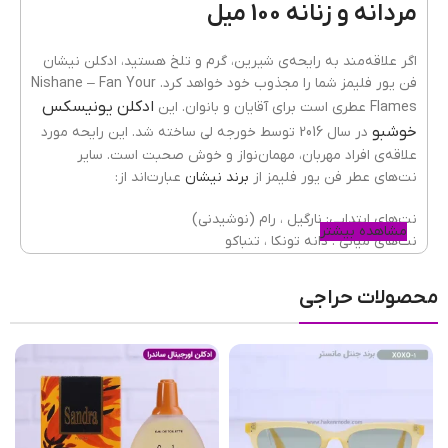
مردانه و زنانه 100 میل
کشور مبدا برند
ترکیه
اگر علاقه‌مند به رایحه‌ی شیرین، گرم و تلخ هستید، ادکلن نیشان
فن یور فلیمز شما را مجذوب خود خواهد کرد. Nishane – Fan Your
ادکلن‌ یونیسکس
Flames عطری است برای آقایان و بانوان. این
پراکندگی
بسیار خوب
خوشبو
در سال 2016 توسط خورجه لی ساخته شد. این رایحه مورد
علاقه‌ی افراد مهربان، مهمان‌نواز و خوش صحبت است. سایر
نت‌های عطر فن یور فلیمز از
برند نیشان
عبارت‌اند از:
ماندگاری
بسیار خوب
نت‌های ابتدایی: نارگیل ، رام (نوشیدنی)
مشاهده بیشتر
نت‌های میانی : دانه تونکا ، تنباکو
نت های پایه: خزه درخت بلوط ، سدر
طبع رایحه
تلخ
,
شیرین
,
گرم
محصولات حراجی
عطار
خورجه لی