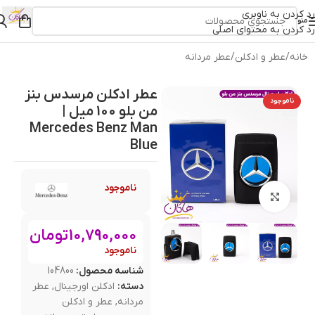
رد کردن به ناوبری
منو
رد کردن به محتوای اصلی
خانه
/
عطر و ادکلن
/
عطر مردانه
عطر ادکلن مرسدس بنز
ناموجود
من بلو 100 میل |
Mercedes Benz Man
Blue
ناموجود
بزرگنمایی تصویر
10,790,000
تومان
ناموجود
شناسه محصول:
104800
دسته:
ادکلن اورجینال
,
عطر
مردانه
,
عطر و ادکلن