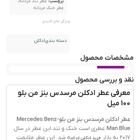
برچسب:
عطر تند مردانه
,
عطر خنک مردانه
ویژگی های کلیدی
دسته بندی
ادکلن
مشخصات محصول
مشاهده بیشتر
نقد و بررسی محصول
معرفی عطر ادکلن مرسدس بنز من بلو
100 میل
عطر ادکلن مرسدس بنز من بلو-Mercedes Benz
Man Blue
عطری است خنک و تند.این عطر در سال
2017 به بازار
عرضه شد. این عطر ملایمت
خرید ادکلن‌