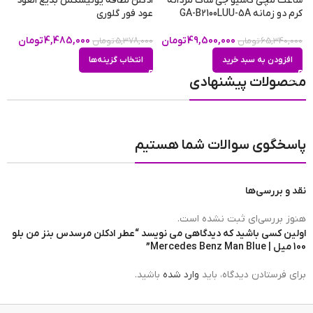
ساعت مچی کاسیو جی شاک مردانه
ادکلن لطافه یونیسکس بدیع العود
ع
کرم دو زمانه GA-B2100LUU-5A
عود فور گلوری
دس
49,500,000
تومان
4,485,000
تومان
65,340,000
تومان
5,378,000
تومان
0
افزودن به سبد خرید
انتخاب گزینه‌ها
محصولات پیشنهادی
پاسخگوی سوالات شما هستیم
نقد و بررسی‌ها
هنوز بررسی‌ای ثبت نشده است.
اولین کسی باشید که دیدگاهی می نویسد “عطر ادکلن مرسدس بنز من بلو
100 میل | Mercedes Benz Man Blue”
برای فرستادن دیدگاه، باید
وارد شده
باشید.