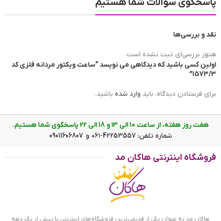
پاسخگوی سوالات شما هستیم
مبدا برند ساعت
ساخت ژاپن
نقد و بررسی‌ها
برند ساعت
ویکتور
هنوز بررسی‌ای ثبت نشده است.
اولین کسی باشید که دیدگاهی می نویسد “ساعت ویکتور مردانه فلزی کد
1573/3”
ضد آب
در حد شست و شوی دست(3ATM)
برای فرستادن دیدگاه، باید
وارد شده
باشید.
هفت روز هفته، از ساعت 10 الی ۱3 و 18 الی ۲2 پاسخگوی شما هستیم.
رنگ صفحه
مشکی
شماره تلفن: 42253557-۰۶۱ و 09011606807
فروشگاه اینترنتی هاکان مد
ساعت ویکتور مردانه فلزی کد 1573/3
نوع نمایش
عقربه ای(آنالوگ)
ویژگی ساعت ویکتور مردانه فلزی کد
1573/3
هاکان مد به عنوان یکی از قدیمی‌ترین فروشگاه‌های اینترنتی با بیش از یک دهه