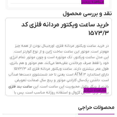
مشاهده بیشتر
نقد و بررسی محصول
رنگ قاب
مشکی
خرید ساعت ویکتور مردانه فلزی کد
1573/3
جنس قاب
فلزی(استیل)
در خرید ساعت ویکتور مردانه فلزی، اورجینال بودن از همه چیز
مهم‌تر است. موتور این ساعت ساخت ژاپن و از نوع کوارتز است.
این مدل ساعت ویکتور، تک موتوره است و چون موتور تمام انرژی
رنگ بند
نقره ای
خود را فقط صرف چرخاندن عقربه‌ها می‌کند، هم موتور و هم باتری،
طول عمر بیشتری دارند. ساعت ویکتور مردانه فلزی کد 1573/3
دارای استاندارد 3 ATM است یعنی تا حد شستشوی دست‌ها ضدآب
است. داشتن یک‌سال گارانتی موتور و پنج سال ضمانت تعویض
جنسیت ساعت
مردانه
باتری از دیگر دلایل محبوبیت این ساعت است. این
ساعت بند فلزی
مشاهده بیشتر
بیشتر برای استایل کژوال و استفاده روزانه مناسب است، پس با
خیال راحت آن را به دست بیندازید و به مهمانی، خرید یا دانشگاه
جنس شیشه
ضدخش
,
کریستال معدنی
بروید.
محصولات حراجی