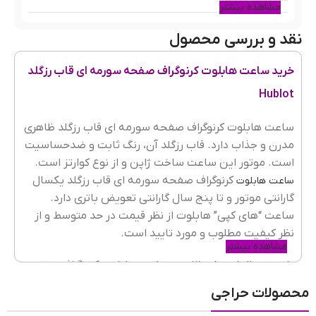
مشاهده بیشتر
نقد و بررسی محصول
رنگ قاب
رزگلد
خرید ساعت هابلوت کرنوگراف صفحه سورمه ای قاب رزگلد
Hublot
جنس قاب
فلزی(استیل)
ساعت هابلوت کرنوگراف صفحه سورمه ای قاب رزگلد
ظاهری
مدرن و جذاب دارد. قاب رزگلد آن، رنگ ثابت و ضدحساسیت
رنگ بند
سورمه ای
است. موتور این ساعت ساخت ژاپن و از نوع کوارتز است.
کرنوگراف صفحه سورمه ای قاب رزگلد یکسال
ساعت هابلوت
گارانتی موتور و تا پنج سال گارانتی تعویض باتری دارد.
ساعت “های کپی” هابلوت از نظر قیمت در حد متوسط و از
جنسیت ساعت
مردانه
نظر کیفیت مطلوب و مورد تایید است.
مشاهده بیشتر
با بررسی المان های ظاهری ساعت هابلوت کرنوگراف صفحه
جنس شیشه
ضدخش
,
کریستال معدنی
سورمه ای قاب رزگلد می توان گفت بهترین گزینه برای
محصولات حراجی
استایل اسپرت و امروزی است. گرچه ساعت بند رابر بیشتر