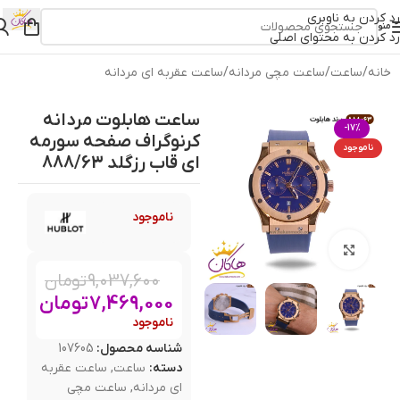
رد کردن به ناوبری
منو
رد کردن به محتوای اصلی
خانه
/
ساعت
/
ساعت مچی مردانه
/
ساعت عقربه ای مردانه
ساعت هابلوت مردانه
-17%
کرنوگراف صفحه سورمه
ناموجود
ای قاب رزگلد 888/63
ناموجود
بزرگنمایی تصویر
9,037,600
تومان
7,469,000
تومان
ناموجود
شناسه محصول:
107605
دسته:
ساعت
,
ساعت عقربه
ای مردانه
,
ساعت مچی