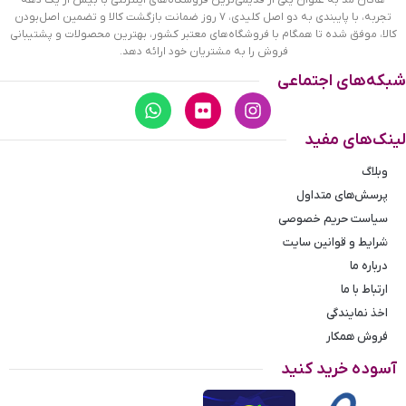
است. در این ساعت دو صفحه دایره ی کوچک، برای کرنوگراف
تجربه، با پایبندی به دو اصل کلیدی، ۷ روز ضمانت بازگشت کالا و تضمین اصل‌بودن
و دقیقه شمار قرار گرفته است. دایره های موجود در صفحه
کالا، موفق شده تا همگام با فروشگاه‌های معتبر کشور، بهترین محصولات و پشتیبانی
فروش را به مشتریان خود ارائه دهد.
ی ساعت شما هر کدام نشان دهنده ی پارامتری خاص
نوع نمایش
عقربه ای(آنالوگ)
هستند. صفحه سمت چپی برای نشان دادن دقیقه و
شبکه‌های اجتماعی
کرنوگراف است و دایره سمت راستی زمان را به صورت 24
ساعته نشان می دهد. اگر از افرادی هستید که امور خود را بر
لینک‌های مفید
اساس تایم 24 ساعته تنظیم می کنید این صفحه کوچک به
کار شما می آید. داشتن عقربه های براق به شما این امکان
وبلاگ
را می دهد که در شب و محیطهای کم نور هم گذر زمان را
پرسش‌های متداول
ببینید. بند ساعت از جنس مرغوب است که از تعرق و
سیاست حریم خصوصی
خارش جلوگیری می کند. قفل این ساعت از نوع کلیپسی
شرایط و قوانین سایت
ضامن دار است که از محکم ترین نوع قفل است و ساعت به
درباره ما
راحتی از دست نمی‌افتد.
ارتباط با ما
اخذ نمایندگی
فروش همکار
آسوده خرید کنید