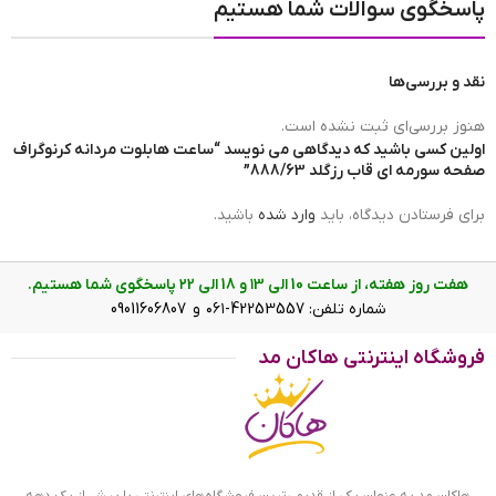
پاسخگوی سوالات شما هستیم
مبدا برند ساعت
سوئیس
نقد و بررسی‌ها
هویت محصول ساعت
های کپی
هنوز بررسی‌ای ثبت نشده است.
اولین کسی باشید که دیدگاهی می نویسد “ساعت هابلوت مردانه کرنوگراف
صفحه سورمه ای قاب رزگلد 888/63”
برند ساعت
هابلوت
برای فرستادن دیدگاه، باید
وارد شده
باشید.
هفت روز هفته، از ساعت 10 الی ۱3 و 18 الی ۲2 پاسخگوی شما هستیم.
وزن ساعت
115g
شماره تلفن: 42253557-۰۶۱ و 09011606807
ساعت هابلوت مردانه کرنوگراف صفحه سورمه ای قاب
فروشگاه اینترنتی هاکان مد
رزگلد
عرض بند
26mm
ویژگی ساعت هابلوت کرنوگراف صفحه سورمه ای قاب رزگلد
علاوه بر ویژگی های ظاهری باید گفت این ساعت سه موتوره
رنگ صفحه
سورمه ای
هاکان مد به عنوان یکی از قدیمی‌ترین فروشگاه‌های اینترنتی با بیش از یک دهه