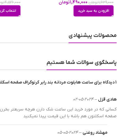
1,490,000
تومان
1,639,000
تومان
4,526,000
توم
هویت محصول ساعت
افزودن به سبد خرید
انتخاب گزی
برند ساعت
محصولات پیشنهادی
ضد آب
پاسخگوی سوالات شما هستیم
1 دیدگاه برای
ساعت هابلوت مردانه بند رابر کرنوگراف صفحه اسکلتون 
وزن ساعت
هادی قزل
–
2024-05-02
کسانی که در مورد خرید این ساعت شک دارن هرچه سریعتر بخرن کا
عرض بند
صفحه اسکلتون هم باشه با این قیمت پیدا نمیکنید
مهشاد روغنی
–
2024-05-05
رنگ صفحه