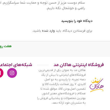
سلام دوست عزیز از حسن توجه و حمایت شما سپاسگزاریم. امی
راضی و خوشحال نگه داریم.
ساعت هابلوت مردانه بند رابر کرنوگراف صفحه اسکلتون قاب 
نوع نمایش
دیدگاه خود را بنویسید
برای فرستادن دیدگاه، باید
وارد شده
باشید.
ویژگی ساعت هابلوت مردانه بند رابر کرنوگراف صفحه 
علاوه بر ویژگی های ظاهری باید گفت این ساعت سه م
هفت روز هفته، از ساع
و چرخ دنده های ساعت درون صفحه پیدا هستند. در این
اعداد دور تا دور صفحه که در اصل تقویم این ساعت م
فروشگاه اینترنتی هاکان مد
شبکه‌های اجتماع
هاکان مد به عنوان یکی از قدیمی‌ترین
داشتن عقربه های براق به شما این امکان را می دهد ک
فروشگاه‌های اینترنتی با بیش از یک
دهه تجربه، با پایبندی به دو اصل
مرغوب است که از تعرق و خارش جلوگیری می کند. قفل 
کلیدی، ۷ روز ضمانت بازگشت کالا و
ساعت به راحتی از دست نمی‌افتد.
تضمین اصل‌بودن کالا، موفق شده تا
همگام با فروشگاه‌های معتبر کشور،
بهترین محصولات و پشتیبانی فروش را
به مشتریان خود ارائه دهد.