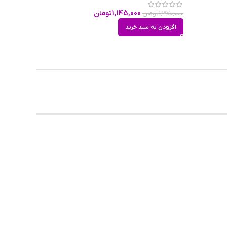
 کپی
1,145,000
تومان
1,370,000
تومان
افزودن به سبد خرید
بلوت
115g
26m
شکی