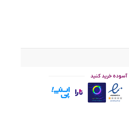
الوگ)
ات است
ردیف
ده ی
ی نشان دادن دقیقه و کرنوگراف است و دایره سمت راستی زمان را به صورت 24 ساعته
آسوده خرید کنید
 می آید.
س
 است و