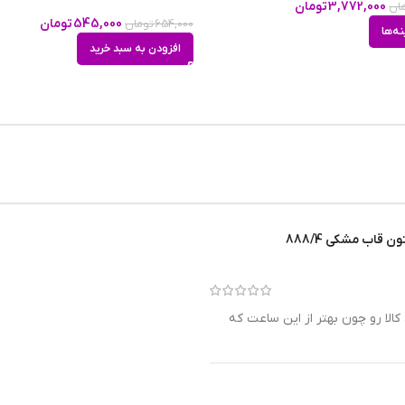
3,772,000
تومان
ان
های
545,000
تومان
654,000
تومان
نه‌ها
افزودن به سبد خرید
ها
در حد شست و شوی دست(3ATM)
قاب مشکی 888/4
لا رو چون بهتر از این ساعت که
m
م