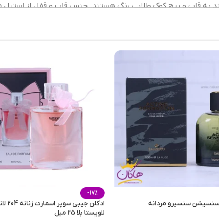
د به قاب و پیچ کوک طلایی رنگ هستند. جنس قاب و قفل از استیل 
ضامن دار
,
کل
ر یا موقع رانندگی و یا پیاده‌روی از زمان آگاه شوید و کارهای خود را ت
رای همه و به ویژه برای آقایان است. با ساعت بند رابری استایل شم
داران پر و پا قرصی دارد و در بین شیک‌پوشان محبوب است.
رابر(لاس
سه م
سو
-17%
 سنسیشن سنسیرو مردانه
ادکلن جیبی سوپر 
لاویستا بلا 25 میل