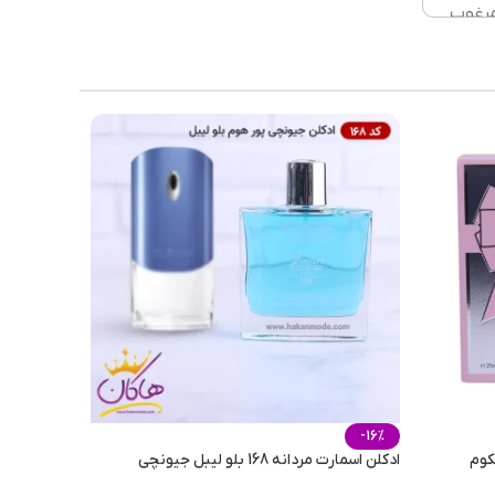
مرغوب
یپسی
نظیم
ا را
فلزی
تیکی)
وتور
ئیس
-16%
اسمارت زنانه 204 لانکوم
ادکلن اسمارت مردانه 168 بلو لیبل جیونچی