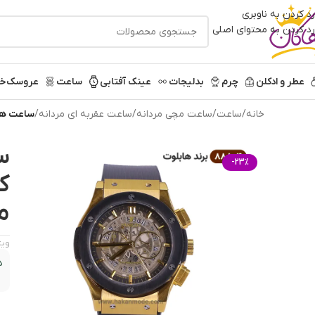
رد کردن به ناوبری
رد کردن به محتوای اصلی
عطر و ادکلن
چرم
بدلیجات
عینک آفتابی
ساعت
عروسک
خر
خانه
/
ساعت
/
ساعت مچی مردانه
/
ساعت عقربه ای مردانه
/
ساعت هابل
س
-23%
ک
مش
ویژ
د