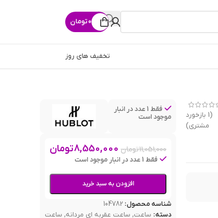
0
تومان
تخفیف های روز
فقط 1 عدد در انبار
(
1
بازخورد
موجود است
مشتری)
8,550,000
تومان
11,051,000
تومان
فقط 1 عدد در انبار موجود است
افزودن به سبد خرید
شناسه محصول:
104782
دسته:
ساعت
,
ساعت عقربه ای مردانه
,
ساعت