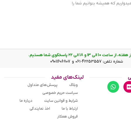
دواریم که همیشه بتوانیم شما را
مشکی
عقربه ای(آن
اسکلتون قاب مشکی
وتوره است. همانطور که می بینید طراحی ساعت شبیه ساعتهای اتوم
ت 10 الی ۱3 و 18 الی ۲2 پاسخگوی شما هستیم.
 ساعت دو صفحه دایره ی کوچک، برای کرنوگراف و دقیقه شمار و یک 
شماره تلفن: 42253557-۰۶۱ و 09011606807
ی باشد. دایره های موجود در صفحه ی ساعت شما هر کدام نشان دهن
پارامتری خاص هستند. صفحه سمت چپی برا
ی
لینک‌های مفید
نشان می دهد. اگر از افرادی هستید که امور خود را بر اساس تایم 24 ساعته تنظیم می کنید این صفحه کوچک به کار شما
وبلاگ
پرسش‌های متداول
ه در شب و محیطهای کم نور هم گذر زمان را ببینید. بند ساعت از جن
سیاست حریم خصوصی
این ساعت از نوع کلیپسی ضامن دار است که از محکم ترین نوع قفل
شرایط و قوانین سایت
درباره ما
ارتباط با ما
اخذ نمایندگی
فروش همکار