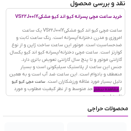
نقد و بررسی محصول
جنس قاب
پلاستیک مقاوم
خرید ساعت مچی پسرانه کیو اند کیو مشکیVS22J001Y
رنگ بند
مشکی
ساعت مچی کیو اند کیو مشکیVS22J001Y یک ساعت
امروزی و مدرن دخترانه/پسرانه است.
رنگ ساعت ثابت و
ضدحساسیت است. موتور این ساعت ساخت ژاپن و از نوع
کوارتز است. ساعت مچی دخترانه/پسرانه کیو اند کیو یکسال
جنسیت ساعت
دخترانه/پسرانه
گارانتی موتور و تا پنج سال گارانتی تعویض باتری دارد.
جنس این ساعت از پلاستیک سیلیکونی است و بسیار
منعطف و بادوام است. این ساعت ضد آب است و به همین
جنس شیشه
رزین
,
ضدخش
دلیل بسیار مورد علاقه ورزشکاران است.
ساعت مچی کیو کیو
از نظر قیمت در حد متوسط و از نظر کیفیت مطلوب و مورد
مشاهده بیشتر
تایید است.
گارانتی
یکسال گارانتی موتور و پنج سال باتری
محصولات حراجی
با بررسی المان های ظاهری ساعت مچی کیو اند کیو
مشکیVS22J001Y می توان گفت بهترین گزینه برای استایل
اسپرت است. گرچه ساعت بند رابر(لاستیکی) بیشتر برای
نوع قفل
سگکی(کمربندی)