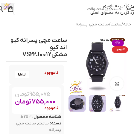
رد کردن به ناوبری
منو
رد کردن به محتوای اصلی
خانه
/
ساعت
/
ساعت مچی پسرانه
ساعت مچی پسرانه کیو
-21%
اند کیو
ناموجود
مشکیVS22J001Y
ناموجود
بزرگنمایی تصویر
955,075
تومان
755,000
تومان
ناموجود
شناسه محصول:
110253
دسته:
ساعت
,
ساعت مچی
پسرانه