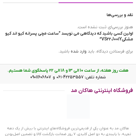
نقد و بررسی‌ها
برند ساعت
کیو اند کیو
هنوز بررسی‌ای ثبت نشده است.
اولین کسی باشید که دیدگاهی می نویسد “ساعت مچی پسرانه کیو اند کیو
مشکیVS22J001Y”
ضد آب
در حد شنا و ورزش های آبی (10ATM)
برای فرستادن دیدگاه، باید
وارد شده
باشید.
وزن ساعت
35g
هفت روز هفته، از ساعت 10 الی ۱3 و 18 الی ۲2 پاسخگوی شما هستیم.
شماره تلفن: 42253557-۰۶۱ و 09011606807
فروشگاه اینترنتی هاکان مد
عرض بند
20mm
رنگ صفحه
مشکی
هاکان مد به عنوان یکی از قدیمی‌ترین فروشگاه‌های اینترنتی با بیش از یک دهه
تجربه، با پایبندی به دو اصل کلیدی، ۷ روز ضمانت بازگشت کالا و تضمین اصل‌بودن