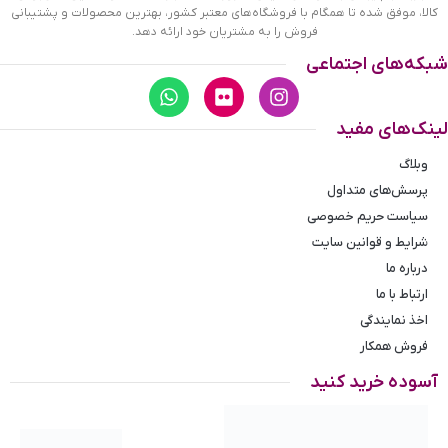
کالا، موفق شده تا همگام با فروشگاه‌های معتبر کشور، بهترین محصولات و پشتیبانی
نوع نمایش
عقربه ای(آنالوگ)
فروش را به مشتریان خود ارائه دهد.
شبکه‌های اجتماعی
لینک‌های مفید
وبلاگ
پرسش‌های متداول
سیاست حریم خصوصی
شرایط و قوانین سایت
درباره ما
ارتباط با ما
اخذ نمایندگی
فروش همکار
ساعت مچی پسرانه کیو اند کیو مشکیVS22J001Y
آسوده خرید کنید
ویژگی ساعت مچی کیو اند کیو مشکیVS22J001Y