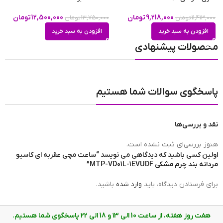
جنس بند
چرمی
9,218,000
تومان
12,500,000
تومان
11,413,000
تومان
13,750,000
تومان
0
افزودن به سبد خرید
افزودن به سبد خرید
محصولات پیشنهادی
تعداد موتور
تک موتور
پاسخگوی سوالات شما هستیم
برند ساعت
کاسیو CASIO
نقد و بررسی‌ها
ضد آب
در حد استحمام (5ATM)
هنوز بررسی‌ای ثبت نشده است.
اولین کسی باشید که دیدگاهی می نویسد “ساعت مچی عقربه ای کاسیو
مردانه بند چرم مشکی MTP-VD01L-1EVUDF”
رنگ صفحه
مشکی
برای فرستادن دیدگاه، باید
وارد شده
باشید.
هفت روز هفته، از ساعت 10 الی ۱3 و 18 الی ۲2 پاسخگوی شما هستیم.
نوع نمایش
عقربه ای(آنالوگ)