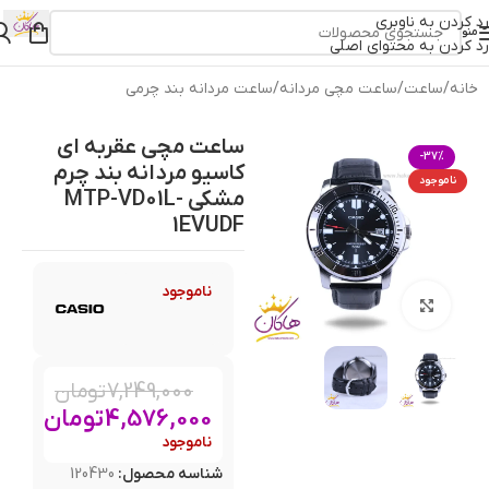
رد کردن به ناوبری
منو
رد کردن به محتوای اصلی
خانه
/
ساعت
/
ساعت مچی مردانه
/
ساعت مردانه بند چرمی
ساعت مچی عقربه ای
-37%
کاسیو مردانه بند چرم
ناموجود
مشکی MTP-VD01L-
1EVUDF
ناموجود
بزرگنمایی تصویر
7,249,000
تومان
4,576,000
تومان
ناموجود
شناسه محصول:
120430