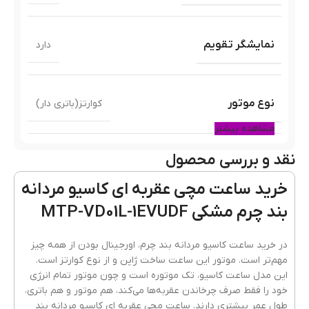
نمایشگر تقویم
دارد
نوع موتور
کوارتز(باتری دار)
مشاهده بیشتر
نقد و بررسی محصول
رنگ قاب
نقره ای
خرید ساعت مچی عقربه ای کاسیو مردانه
بند چرم مشکی MTP-VD01L-1EVUDF
جنس قاب
فلزی(استیل)
در خرید ساعت کاسیو مردانه بند چرم، اورجینال بودن از همه چیز
مهم‌تر است. موتور این ساعت ساخت ژاپن و از نوع کوارتز است.
این مدل ساعت کاسیو، تک موتوره است و چون موتور تمام انرژی
رنگ بند
مشکی
خود را فقط صرف چرخاندن عقربه‌ها می‌کند، هم موتور و هم باتری،
طول عمر بیشتری دارند. ساعت مچی عقربه ای کاسیو مردانه بند