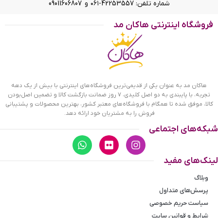
شماره تلفن: 42253557-۰۶۱ و 09011606807
فروشگاه اینترنتی هاکان مد
ساعت مچی عقربه ای کاسیو مردانه بند چرم مشکی MTP-VD01L-1EVUDF
ویژگی ساعت مچی عقربه ای کاسیو
مردانه بند چرم مشکی MTP-VD01L-
هاکان مد به عنوان یکی از قدیمی‌ترین فروشگاه‌های اینترنتی با بیش از یک دهه
1EVUDF
تجربه، با پایبندی به دو اصل کلیدی، ۷ روز ضمانت بازگشت کالا و تضمین اصل‌بودن
کالا، موفق شده تا همگام با فروشگاه‌های معتبر کشور، بهترین محصولات و پشتیبانی
فروش را به مشتریان خود ارائه دهد.
ساعت کاسیو مردانه بند چرم مشکی ظاهری کلاسیک و جذاب دارد.
قاب این ساعت استیل نقره‌ای، رنگ ثابت و ضدحساسیت است. اگر
شبکه‌های اجتماعی
به صفحه‌ی مشکی رنگ ساعت نگاه کنید، اندکس‌‌های ساعت
ترکیبی، گرد و مستطیل شکل طراحی شده‌اند همچنین عقربه‌های
آن نقره‌ای رنگ و شبنما هستند. نام
برند casio
زیر ساعت 12 دیده
لینک‌های مفید
می‌شود. یک مربع کوچک کنار عدد 3 قرار دارد که همان تقویم
وبلاگ
ساعت است. در کنار صفحه یک پیچ کوک برای تنظیم زمان وجود
دارد. بند ساعت از نوع چرم مرغوب که پوسته پوسته و بریده
پرسش‌های متداول
نمی‌شود. این بند باعث تعرق و خارش نمی‌شود و قفل آن از مدل
سیاست حریم خصوصی
کمربندی(سگکی) است که از دسته قفل‌های محکم و مطمئن است.
شرایط و قوانین سایت