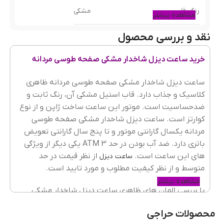
رنگ قاب
مشکی
مشاهده بیشتر
نقد و بررسی محصول
جنس قاب
فلزی(استیل)
خرید ساعت دیزل شاخدار مشکی صفحه طوسی مردانه
رنگ بند
مشکی
ساعت دیزل شاخدار مشکی صفحه طوسی مردانه ظاهری
جنسیت ساعت
مردانه
کلاسیک و جذاب دارد. قاب استیل مشکی آن، رنگ ثابت و
ضدحساسیت است. موتور این ساعت ساخت ژاپن و از نوع
جنس شیشه
کریستال معدنی
کوارتز است. ساعت دیزل شاخدار مشکی صفحه طوسی
مردانه یکسال گارانتی موتور و تا پنج سال گارانتی تعویض
نوع قفل
سه تکه
باتری دارد. ضد آب بودن در حد 3 ATM یکی دیگر از ویژگی
های این ساعت است.
از نظر قیمت در حد
ساعت دیزل
جنس قفل
فلزی
متوسط و از نظر کیفیت مطلوب و مورد تایید است.
مشاهده بیشتر
با بررسی المان های ظاهری ساعت دیزل شاخدار مشکی
جنس بند
فلزی استیل
صفحه طوسی مردانه می توان گفت بهترین گزینه برای
محصولات حراجی
استایل کلاسیک است. گرچه
بیشتر برای
ساعت بند فلزی
مبدا برند ساعت
ساخت ژاپن