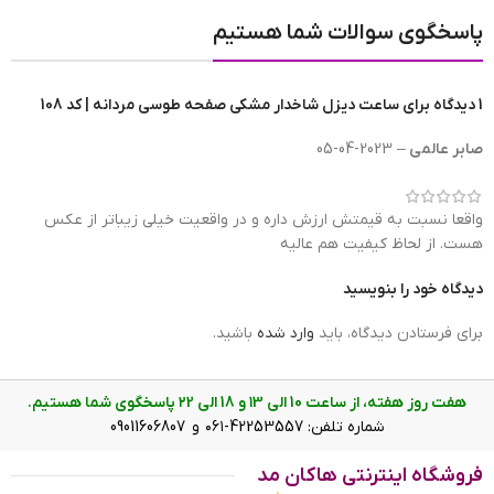
پاسخگوی سوالات شما هستیم
1 دیدگاه برای
ساعت دیزل شاخدار مشکی صفحه طوسی مردانه | کد 108
صابر عالمی
–
2023-04-05
واقعا نسبت به قیمتش ارزش داره و در واقعیت خیلی زیباتر از عکس
هست. از لحاظ کیفیت هم عالیه
دیدگاه خود را بنویسید
برای فرستادن دیدگاه، باید
وارد شده
باشید.
هفت روز هفته، از ساعت 10 الی ۱3 و 18 الی ۲2 پاسخگوی شما هستیم.
شماره تلفن: 42253557-۰۶۱ و 09011606807
فروشگاه اینترنتی هاکان مد