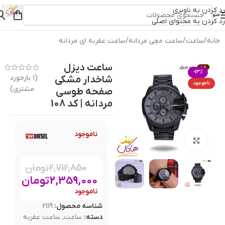
رد کردن به ناوبری
منو
رد کردن به محتوای اصلی
خانه
/
ساعت
/
ساعت مچی مردانه
/
ساعت عقربه ای مردانه
ساعت دیزل
-13%
شاخدار مشکی
(
1
بازخورد
ناموجود
مشتری)
صفحه طوسی
مردانه | کد 108
ناموجود
بزرگنمایی تصویر
2,712,850
تومان
2,359,000
تومان
ناموجود
شناسه محصول:
2119
دسته:
ساعت
,
ساعت عقربه