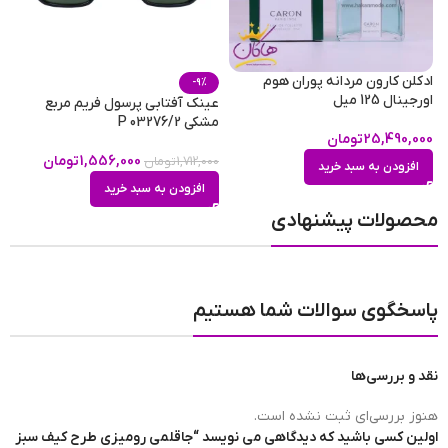
ادکلن کارون مردانه پوران هوم
-9%
اورجینال 125 میل
عینک آفتابی پرسول فریم مربع
س
مشکی P 03276/2
ق
25,490,000
تومان
1,556,000
تومان
1,712,000
تومان
0
افزودن به سبد خرید
افزودن به سبد خرید
محصولات پیشنهادی
پاسخگوی سوالات شما هستیم
نقد و بررسی‌ها
هنوز بررسی‌ای ثبت نشده است.
اولین کسی باشید که دیدگاهی می نویسد “جاقلمی رومیزی طرح کیف سبز