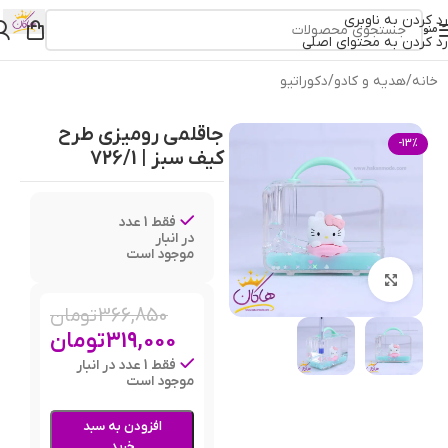
رد کردن به ناوبری
منو
رد کردن به محتوای اصلی
خانه
/
هدیه و کادو
/
دکوراتیو
جاقلمی رومیزی طرح
-13%
کیف سبز | 726/1
فقط 1 عدد
در انبار
موجود است
بزرگنمایی تصویر
366,850
تومان
319,000
تومان
فقط 1 عدد در انبار
موجود است
افزودن به سبد
خرید