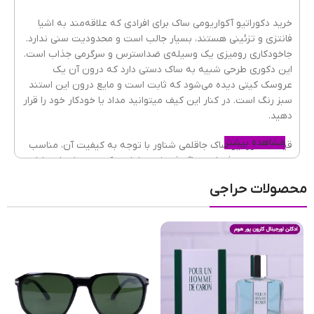
خرید دکوراتیو آکواریومی ساک برای افرادی که علاقه‌مند به اشیا
فانتزی و تزئینی هستند، بسیار جالب است و محدودیت سنی ندارد.
جاخودکاری رومیزی یک وسیله‌ی ضداسترس و سرگرمی جذاب است.
این دکوری طرحی شبیه به ساک دستی دارد که درون آن یک
عروسک کیتی دیده می‌شود که ثابت است و مایع درون این استند
سبز رنگ است. در کنار این کیف میتوانید مداد یا خودکار خود را قرار
دهید.
مشاهده بیشتر
قیمت دکوراتیو ساک جاقلمی شناور با توجه به کیفیت آن، مناسب
و مقرون به‌صرفه است. اگر فروشنده لوازم دکوری منزل یا وسایل
فانتزی هستید و قصد خرید عمده جاقلمی رومیزی را دارید، برای
محصولات حراجی
دریافت تخفیف و قیمت نهایی با پشتیبانی هاکان تماس بگیرید.