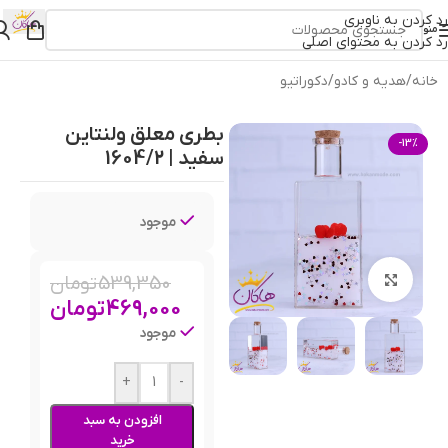
رد کردن به ناوبری
منو
رد کردن به محتوای اصلی
خانه
/
هدیه و کادو
/
دکوراتیو
بطری معلق ولنتاین
-13%
سفید | 1604/2
موجود
539,350
تومان
بزرگنمایی تصویر
469,000
تومان
موجود
+
-
افزودن به سبد
خرید