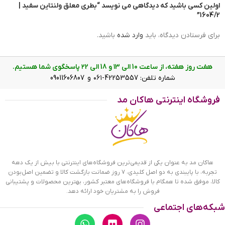
اولین کسی باشید که دیدگاهی می نویسد “بطری معلق ولنتاین سفید |
1604/2”
برای فرستادن دیدگاه، باید
وارد شده
باشید.
هفت روز هفته، از ساعت 10 الی ۱3 و 18 الی ۲2 پاسخگوی شما هستیم.
شماره تلفن: 42253557-۰۶۱ و 09011606807
فروشگاه اینترنتی هاکان مد
بطری معلق ولنتاین سفید نمای خوابیده
هاکان مد به عنوان یکی از قدیمی‌ترین فروشگاه‌های اینترنتی با بیش از یک دهه
تجربه، با پایبندی به دو اصل کلیدی، ۷ روز ضمانت بازگشت کالا و تضمین اصل‌بودن
کالا، موفق شده تا همگام با فروشگاه‌های معتبر کشور، بهترین محصولات و پشتیبانی
فروش را به مشتریان خود ارائه دهد.
شبکه‌های اجتماعی