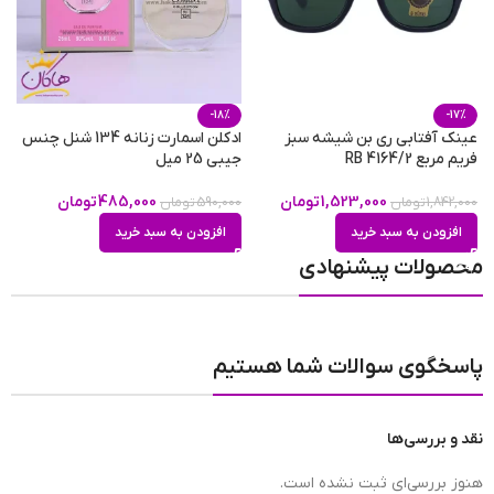
-18%
-17%
عینک آفتابی ری بن شیشه سبز
ادکلن اسمارت زنانه 134 شنل چنس
ع
فریم مربع RB 4164/2
جیبی 25 میل
فر
1,523,000
تومان
485,000
تومان
1,842,000
تومان
590,000
تومان
0
افزودن به سبد خرید
افزودن به سبد خرید
محصولات پیشنهادی
پاسخگوی سوالات شما هستیم
نقد و بررسی‌ها
هنوز بررسی‌ای ثبت نشده است.