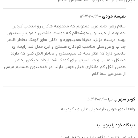
خیلی راضی بودم و دوباره هم سفارش میدم
نفیسه مرادی
–
2022-12-14
سلام زهرا خانم عزیز ممنونم که مجموعه هاکان رو انتخاب کردین
،ممنونم از خریدتون ،خوشحالم که دوست داشتین و مورد پسندتون
بوده ،درسته عزیزم دقیقا همینجوره و ادکلن های کودک بخاطر ظاهر
جذاب و عروسکی مناسب کودکان هستن و این مدل هم رایحه ی
ملایمی داره که اکثر بچه ها میپسندن و بخاطر الکل کمی که دارند
مشکل تنفسی و حساسیتی برای کودک شما ایجاد نمیکنن بخاطر
همین الکل کم مانگاری خیلی خوبی دارند ،در خدمتتون هستیم مرسی
از همراهی شما گلم
کوثر سهراب نیا
–
2022-12-11
واقعا بوی خوبی داره،خیلی عالی و باکیفیته
دیدگاه خود را بنویسید
برای فرستادن دیدگاه، باید
وارد شده
باشید.