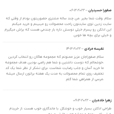
را مثل آبنبات دوست دارند. عطر کودک اغلب رایحه شیرین
دارد و از گروه بویایی مرکباتی و خوراکی مثل وانیل و شکلات
صفورا حسینیان
–
2022-12-06
که محبوب کودکان هستند بهره می‌برد. به کودک اجازه
سلام ،وقت شما بخیر ،من چند ساله مشتری حضوریتون بودم از وقتی که
بدهید روایح مختلف را بو کند تا حافظه‌بویاییش گسترده‌تر
سایت زدین توی سایتتون راحت محصولات رو میبینم و خرید میکنم
شود و بتواند رایحه مورد علاقه خود را شناسایی و انتخاب
این ادلکن رو پسرم خیلی دوسش داره بار چندمی هست که براش میگیرم
و خیلی برای بچه ها خوبن
کند. با وجود رعایت تمام نکات ایمنی و سلامت در تولید
ادکلن کودک اما بازهم برای نوزادان و کودکان مبتلا به آلرژی
استفاده از ادکلن محدودیت دارد.
نفیسه مرادی
–
2022-12-14
سلام صفوراجان عزیز ممنونم که مجموعه هاکان رو انتخاب کردین
،خوشحالم که دوست داشتین و شما هم راضی بودین هدف مجموعه
ما خرید آسان و جلب رضایت شماست ،برای تشکر از نظر شما یک کد
تخفیف روی تمام محصولات به مدت یک هفته براتون ارسال میشه
،مرسی از همراهی شما گلم
زهرا خادمیان
–
2022-12-09
طراحی ادکلن بسیار خوب و خوشکل ،با ماندگاری خوب هست ،از خریدم