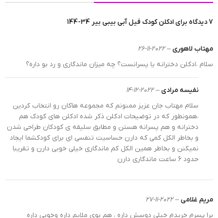
7 دیدگاه برای
ادکلن کودک فیل آبی بیبی بیر 34-144
مهتاب لاهوری
–
2022-11-26
سلام ،ادکلن دخترانه یا پسرانست؟ چه میزان ماندگاری و رد بو داره؟
نفیسه مرادی
–
2022-12-14
سلام مهتاب جان عزیز ممنونم که مجموعه هاکان رو انتخاب کردین
،همونطور که در توضیحات ادکلن ذکر شده ادکلن های کودک هم
دخترانه و هم پسرانه هستن و مطابق سلیقه ی کودکان طراحی شدن
و بخاطر الکل کمی که دارن حساسیت تنفسی ای برای کودکشما ایجاد
نمیکنن و بخاطر همین الکل کم ماندگاری خیلی خوبی دارن و تقریبا
حدود 6 ساعت ماندگاری دارن
مریم غلامی
–
2022-11-27
برا پسرم خریدم خیلی دوسش داره ، هم بوی ملایم داره وخوبی داره