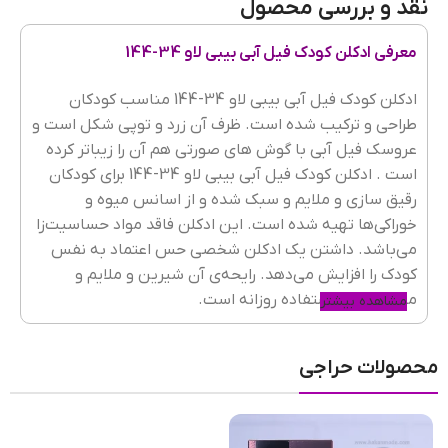
نقد و بررسی محصول
پراکندگی
متوسط
معرفی ادکلن کودک فیل آبی بیبی لاو 34-144
گروه بویایی
خوراکی
,
مرکبات
ادکلن کودک فیل آبی بیبی لاو 34-144 مناسب کودکان
طراحی و ترکیب شده است. ظرف آن زرد و توپی شکل است و
عروسک فیل آبی با گوش های صورتی هم آن را زیباتر کرده
است . ادکلن کودک فیل آبی بیبی لاو 34-144 برای کودکان
برند ادکلن
Baby Love
رقیق سازی و ملایم و سبک شده و از اسانس میوه و
خوراکی‌ها تهیه شده است. این ادکلن فاقد مواد حساسیت‌زا
می‌باشد. داشتن یک ادکلن شخصی حس اعتماد به نفس
جنسیت ادکلن
بچگانه
کودک را افزایش می‌دهد. رایحه‌ی آن شیرین و ملایم و
مناسب برای استفاده روزانه است.
مشاهده بیشتر
ویژگی‌های ادکلن کودک فیل آبی بیبی لاو 34-144
طبع رایحه
شیرین
,
ملایم
محصولات حراجی
برای کودکان سختتر از بزرگسالان است.
خرید عطر و ادکلن
علاوه بر نکات بهداشتی، توجه به روحیات کودک و احساسات
فصل
تمامی فصول
لطیف او هم بسیار مهم است. کودکان به جزئیات دقت