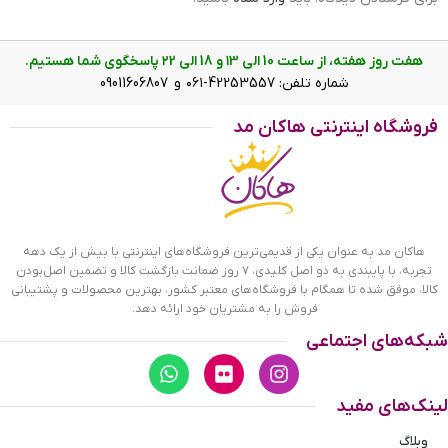
هفت روز هفته، از ساعت 10 الی ۱3 و 18 الی ۲2 پاسخگوی شما هستیم.
شماره تلفن: 42253557-۰۶۱ و 09011606807
فروشگاه اینترنتی هاکان مد
ادکلن کودک فیل آبی بیبی بیر 34-144 با جعبه
ویژگی های ظاهری ادکلن کودک فیل آبی بیبی لاو 34-144
هاکان مد به عنوان یکی از قدیمی‌ترین فروشگاه‌های اینترنتی با بیش از یک دهه
ادکلن کودک علاوه بر داشتن مواد معطر مخصوص به
تجربه، با پایبندی به دو اصل کلیدی، ۷ روز ضمانت بازگشت کالا و تضمین اصل‌بودن
کودکان که بیشتر به سلامت کودک توجه دارند، دارای ظاهری
کالا، موفق شده تا همگام با فروشگاه‌های معتبر کشور، بهترین محصولات و پشتیبانی
فروش را به مشتریان خود ارائه دهد.
هستند که بیشتر علایق کودک را مورد توجه قرار داده است.
شبکه‌های اجتماعی
کودکان با وجود بازیگوشی ظاهری اما دقت بسیار بالایی بر
جزئیات وسایل خود دارند و گاهی درباره چیزی سوال می‌کنند
که ما را شگفت زده می کنند. پس پیش از انتخاب ادکلن برای
لینک‌های مفید
بچه ها همه چیز را به دقت بررسی کنید. ظرف توپی شکل
ادکلن کودک فیل آبی بیبی لاو 34-144 به دست گرفتنش را
وبلاگ