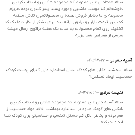
سلام همتاجان عزیز ممنونم که مجموعه هاکان رو انتخاب کردین
به پخش بوی عطر در فضا کمک می‌کند اما در ادکلن کودک
،خوشحالم که دوست داشتین ومورد پسند پسر گلتون بوده ،عزیزم
خوشبویی و سلامت اهمیت بیشتری دارد و اتفاقا ادکلنهایی
مجموعه ی ما بخاطر فروش عمده ی محصولاتمون تلاش میکنه
که پراکندگی کمتر و ماندگاری متوسطی دارند معتبرتر هستند.
کمترین قیمت بازار رو براتون ارائه بده ،برای تشکر از نظر شما یک کد
تخفیف روی تمام محصولات به مدت یک هفته براتون ارسال میشه
ماندگاری ادکلن کودک فیل آبی بیبی لاو 34-144 با توجه به
،مرسی از همراهی شما عزیزم
گرمی و خنکی هوا، حدود ۶ ساعت است که برای این رده از
عطرها میزان کاملا مناسبی است.
رایحه ادکلن کودک فیل آبی بیبی لاو 34-144
آسیه حموتی
–
2022-12-04
سلام ،ببخشید ادکلن های کودک نشان استاندارد دارن؟ برای پوست کودک
رایحه ادکلن کودک فیل آبی بیبی لاو 34-144 هم در غلظت و
حساسیت ایجاد نمیکنن؟
هم در تنوع رایحه با ادکلن بزرگسال متفاوت است. ادکلنهای
بزرگسالان در غلظتهای مختلف پرفیوم، ادوپرفیو، ادوتویلت و
نفیسه مرادی
–
2022-12-14
غیره تولید می‌شوند که میزان ماده عطری آنها متفاوت
است. اما ادکلن کودک اغلب بر پایه‌ی آب تهیه می‌شود و
سلام آسیه جان عزیز ممنونم که مجموعه هاکان رو انتخاب کردین
برای سازگاری با پوست و سیستم تنفسی کودکان رقیق
،ادکلن های کودک علاوه بر استاندارد بهداشت ،فاقد مواد حساسیت زا
هم بوده و بخاطر الکل کم مشکل تنفسی و حساسیتی برای کودک شما
سازی شده است. به همین دلیل ادکلن کودک بسیار سبک و
ایجاد نمیکنه.
ملایم است. از طرفی روایح تند و تلخ در ادکلن کودک
جایگاهی ندارند و مورد پسند کودکان نیستند آنها هنوز دنیا