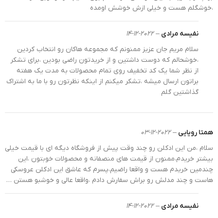
،خوشگلم هست و خیلی ازش خوشش اومده
نفیسه مرادی
–
2022-12-14
سلام مریم جان عزیز ممنونم که مجموعه هاکان رو انتخاب کردین
،خوشحالم که دوست داشتین و از خریدتون راضی بودین ،برای تشکر
از نظر شما یک کد تخفیف روی تمام محصولات به مدت یک هفته
براتون ارسال میشه ،تشکر میکنم از اینکه نظرتون رو با ما به اشتراک
گذاشتین گلم
ادکلن کودک فیل آبی بیبی بیر 34-144
همتا رویایی
–
2022-12-03
ماندگاری و پراکندگی ادکلن کودک فیل آبی بیبی لاو 34-144
سلام ،من این ادکلن رو چند وقت پیش از فروشگاه دیگه ای با قیمت خیلی
بیشتر خریدم،ممنون از قیمت های منصفانه و محصولات خوبتون ،این
بر خلاف ادکلنهای بزرگسالان که یکی از مهمترین سوالات از
چندمین خریدم هست و واقعا راضیم،پسرم که عاشق این ادکلن عروسکی
فروشنده درباره ماندگاری و پخش بوی ادکلن است. ادکلن
هاست و چند مدلش رو براش سفارش دادم ،واقعا عالی و خوشبو هستن …
کودک به علت آنکه الکل بسیار کمتری به نسبت ادکلن
بزرگسالان دارد، دارای پخش بوی کمتر اما ماندگاری بیشتری
نفیسه مرادی
–
2022-12-14
است. همان طور که می‌دانید الکل به سرعت بخار می‌شود و