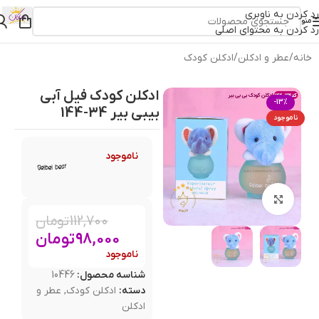
رد کردن به ناوبری
منو
رد کردن به محتوای اصلی
خانه
/
عطر و ادکلن
/
ادکلن کودک
ادکلن کودک فیل آبی
-13%
بیبی بیر 34-144
ناموجود
ناموجود
بزرگنمایی تصویر
112,700
تومان
98,000
تومان
ناموجود
شناسه محصول:
10446
دسته:
ادکلن کودک
,
عطر و
ادکلن