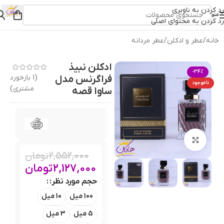
رد کردن به ناوبری
منو
رد کردن به محتوای اصلی
خانه
/
عطر و ادکلن
/
عطر مردانه
ادکلن نبیذ
-34%
فراگرنس مدل
(
1
بازخورد
ناموجود
مشتری)
ساوا قصه
بزرگنمایی تصویر
2,552,000
تومان
2,127,000
تومان
حجم مورد نظر:
100 میل
10 میل
5 میل
3 میل