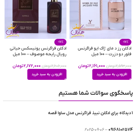
-17%
-17%
ادکلن رز د مای ژاک ایو فراگرنس
ادکلن فراگرنس یونیسکس حیاتی
فلور دو دزرت – 100 میل
رویال رایحه موصوف – 100 میل
2,161,000
تومان
2,172,000
تومان
2,593,000
تومان
2,606,000
تومان
افزودن به سبد خرید
افزودن به سبد خرید
پاسخگوی سوالات شما هستیم
1 دیدگاه برای
ادکلن نبیذ فراگرنس مدل ساوا قصه
2025-09-06
–
09168102574