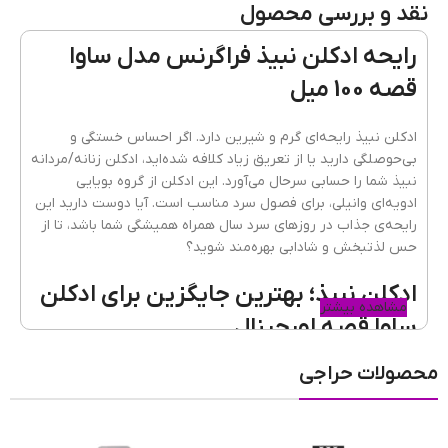
نقد و بررسی محصول
مشابه ادکلن
SAVA Gissah | ساوا قصه-گیساه
رایحه ادکلن نبیذ فراگرنس مدل ساوا
قصه 100 میل
نوع عطر
ادوپرفیوم
ادکلن نبیذ رایحه‌ای گرم و شیرین دارد. اگر احساس خستگی و
بی‌حوصلگی دارید یا از تعریق زیاد کلافه شده‌اید، ادکلن زنانه/مردانه
نبیذ شما را حسابی سرحال می‌آورد. این ادکلن از گروه بویایی
کشور مبدا برند
امارات
ادویه‌ای وانیلی، برای فصول سرد مناسب است. آیا دوست دارید این
رایحه‌ی جذاب در روزهای سرد سال همراه همیشگی شما باشد، تا از
حس لذتبخش و شادابی بهره‌مند شوید؟
پراکندگی
بسیار خوب
ادکلن نبیذ؛ بهترین جایگزین برای ادکلن
مشاهده بیشتر
ساوا قصه اورجینال
ماندگاری
بسیار خوب
محصولات حراجی
ادکلن نبیذ فرگرانس مشابه با SAVA از برند Gissah است. ادکلن
نبیذ اصل اماراتی از نظر نزدیکی به رایحه تا حدود 70 الی 80 درصد
به ادکلن یونیسکس ساوا قصه اورجینال نزدیک است و در مواردی
طبع رایحه
حتی بیش از همتای اورجینال خود محبوبیت پیدا کرده است. اگر
شیرین
,
گرم