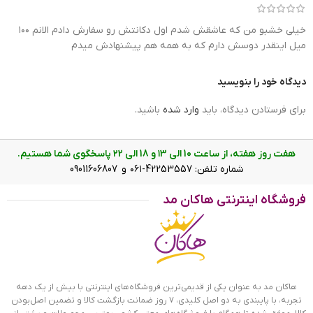
خیلی خشبو من که عاشقش شدم اول دکانتش رو سفارش دادم الانم ۱۰۰
میل اینقدر دوسش دارم که به همه هم پیشنهادش میدم
ادکلن نبیذ فراگرنس مدل ساوا قصه
دیدگاه خود را بنویسید
عطر نبیذ؛ مناسب برای آقایان و خانم‌های
برای فرستادن دیدگاه، باید
وارد شده
باشید.
مهربان
هفت روز هفته، از ساعت 10 الی ۱3 و 18 الی ۲2 پاسخگوی شما هستیم.
شماره تلفن: 42253557-۰۶۱ و 09011606807
اگر علاقه‌مند به روایح شیرین هستید، ادکلن نبیذ شما را مجذوب
خود خواهد کرد. خصوصا که شیرینی ملایم این ادکلن با گرمای لذت
فروشگاه اینترنتی هاکان مد
آفرینی همراه است. طرفداران این ادکلن افرادی مهربان، مهمان نواز
و خوش صحبت هستند. شما هیچ گاه از دوستی و همنشینی با این
افراد خسته نمی‌شوید. اینها همیشه کلی برنامه برای انجام دادن
دارند اما گاهی همه را انجام نمی‌دهند! معمولا در فصول سرد،
نگرانیم که لباسمان از رطوبت هوا بوی نم گرفته باشد و در نظر
دیگران خوشایند نباشیم. استفاده از یک ادکلن گرم و شیرین نه تنها
هاکان مد به عنوان یکی از قدیمی‌ترین فروشگاه‌های اینترنتی با بیش از یک دهه
شما را خوشبو می‌کند بلکه آرامش بیشتری نیز در طرف مقابلتان
تجربه، با پایبندی به دو اصل کلیدی، ۷ روز ضمانت بازگشت کالا و تضمین اصل‌بودن
و
ایجاد می‌کند. اگر در این مورد شک دارید
عطر گرم مردانه
عطر