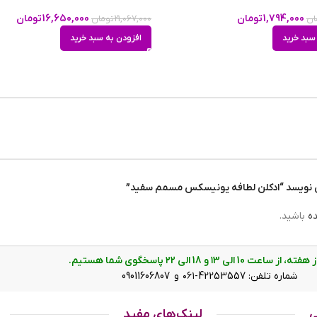
گوچی گیلتی ابس
1,794,000
تومان
16,650,000
تومان
ان
21,067,000
تومان
سبد خرید
افزودن به سبد خرید
ی نویسد “ادکلن لطافه یونیسکس مسمم سفید”
ده
باشید.
ت 10 الی ۱3 و 18 الی ۲2 پاسخگوی شما هستیم.
شماره تلفن: 42253557-۰۶۱ و 09011606807
ی
لینک‌های مفید