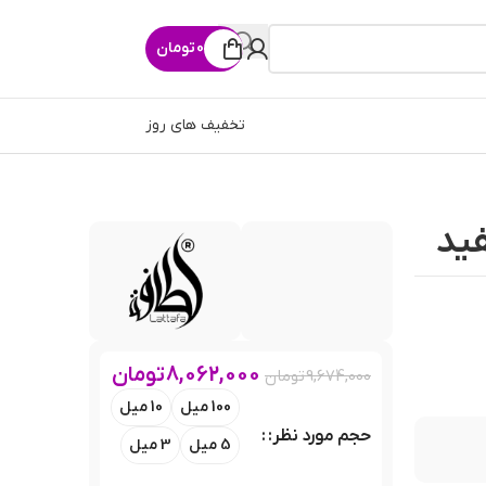
0
تومان
تخفیف های روز
ید
8,062,000
تومان
9,674,000
تومان
100 میل
10 میل
حجم مورد نظر:
5 میل
3 میل