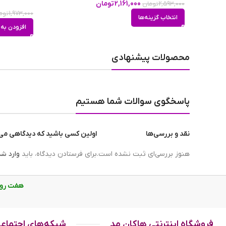
2,161,000
تومان
2,593,000
تومان
مشابه ادکلن
1,973,000
توم
انتخاب گزینه‌ها
افزودن به 
محصولات پیشنهادی
پاسخگوی سوالات شما هستیم
نقد و بررسی‌ها
اولین کسی باشید که دیدگاهی م
هنوز بررسی‌ای ثبت نشده است.
برای فرستادن دیدگاه، باید
وارد ش
ادکلن لطافه یونیسکس مسمم سفید در جعبه
هفت روز هفته، از ساع
عطر مسمم ؛ مناسب برای افراد مرموز
فروشگاه اینترنتی هاکان مد
شبکه‌های اجتماع