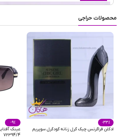
ماندگاری
محصولات حراجی
طبع رایحه
فصل
مناسب برای
حجم
-9%
-33%
ادکلن فراگرنس چیک گرل زنانه گودگرل سوپریم
عینک آفتابی
72394/4