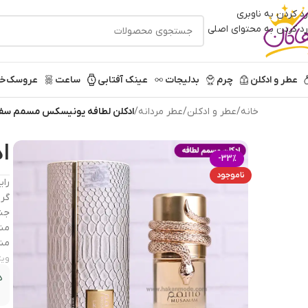
رد کردن به ناوبری
رد کردن به محتوای اصلی
عطر و ادکلن
چرم
بدلیجات
عینک آفتابی
ساعت
عروسک
خر
خانه
/
عطر و ادکلن
/
عطر مردانه
/
ادکلن لطافه یونیسکس مسمم سف
ا
-33%
ناموجود
رای
گرو
جنس
منا
مشا
ویژ
د