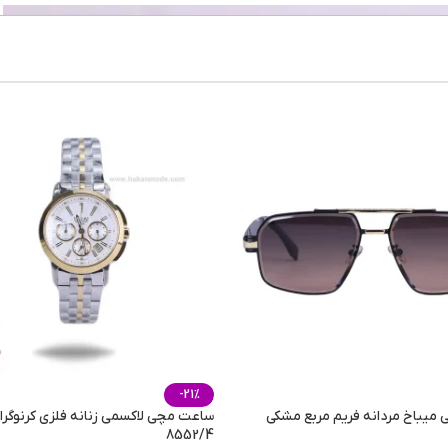
بسیار
تلخ
,
شیرین
,
م
تمامی 
ر
10 میلی لیتر
,
100 میلی لیتر
,
5 میلی لیتر
-21%
 میباخ مردانه فریم مربع مشکی
8552/4