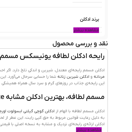
برند ادکلن
مشاهده بیشتر
نقد و بررسی محصول
سال ساخت عطر
رایحه ادکلن لطافه یونیسکس مسمم
نوع عطر
ادکلن مسمم رایحه‌ای معتدل، شیرین و اندکی تلخ دارد. اگر احس
مردانه
و
ادکلن شیرین زنانه
شما را حسابی سرحال می‌آورد. این 
این رایحه‌ی جذاب در روزهای گرم و سرد سال همراه همیشگی ش
کشور مبدا برند
مسمم لطافه، بهترین ادکلن مشابه GUCCI – Gucci Guilty Absolute
ادکلن مسمم لطافه با الهام از
ادکلن گوچی گیلتی ابسولوت اورج
به دلیل رعایت قوانین مربوط به حق کپی رایت، این عطر از لحا
پراکندگی
ادکلن ارائه‌ی رایحه‌ای نزدیک و مشابه به نسخه اصلی با قیم
مشاهده بیشتر