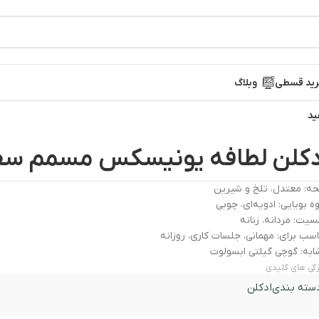
ید قسطی
وبلاگ
ید
دکلن لطافه یونیسکس مسمم سف
حه: معتدل، تلخ و شیرین
ه بویایی: ادویه‌ای، چوبی
یت: مردانه، زنانه
سب برای: مهمانی، جلسات کاری، روزانه
به: گوچی گیلتی ابسولوت
گی های کلیدی
سته بندی
ادکلن