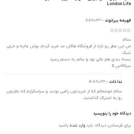
London Life
فهیمه بیرانوند
–
2023-11-11
سلام
من این عطر رو تازه از فروشگاه هاکان مد خرید کردم، بوش عالیه و خیلی
شیک
بسته بندی هم عالی بود و سالم به دستم رسید
سپااااااس🌷
ندا ذات
–
2023-11-16
سلام خوشحالم که از خریدتون راضی بودید و سپاسگزارم که نظرتون
ادکلن باربری لندن زنانه روونا 30 میل
رو به اشتراک گذاشتید.
ویژگی های ادکلن باربری لندن زنانه روونا 30 میل
دیدگاه خود را بنویسید
اندازه و ابعاد ادکلن باربری لندن زنانه روونا 30 میل ، آن را
برای فرستادن دیدگاه، باید
وارد شده
باشید.
یک همراه عالی برای شما کرده است. به راحتی در جیب یا