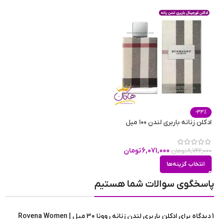
-33%
ادکلن زنانه باربری لندن ۱۰۰ میل
6,071,000
تومان
8,742,000
تومان
انتخاب گزینه‌ها
پاسخگوی سوالات شما هستیم
1 دیدگاه برای
ادکلن باربری لندن زنانه روونا 30 میل | Rovena Women