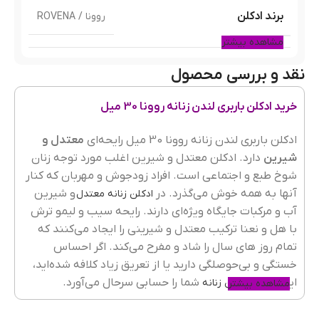
برند ادکلن
روونا / ROVENA
مشاهده بیشتر
نقد و بررسی محصول
مشابه ادکلن
باربری لندن
خرید ادکلن باربری لندن زنانه روونا 30 میل
نوع عطر
ادوپرفیوم
ادکلن باربری لندن زنانه روونا 30 میل رایحه‌ای
معتدل و
شیرین
دارد. ادکلن معتدل و شیرین اغلب مورد توجه زنان
شوخ طبع و اجتماعی است. افراد زودجوش و مهربان که کنار
آنها به همه خوش می‌گذرد. در
و شیرین
ادکلن زنانه معتدل
کشور مبدا برند
امارات
آب و مرکبات جایگاه ویژه‌ای دارند. رایحه سیب و لیمو ترش
با هل و نعنا ترکیب معتدل و شیرینی را ایجاد می‌کنند که
تمام روز های سال را شاد و مفرح می‌کند. اگر احساس
پراکندگی
خوب
خستگی و بی‌حوصلگی دارید یا از تعریق زیاد کلافه شده‌اید،
این
شما را حسابی سرحال می‌آورد.
ادکلن‌ شیرین زنانه
مشاهده بیشتر
ادکلن روونا سی میل کد 184 مشابه ادکلن باربری لندن زنانه