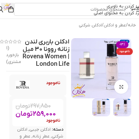
رد کردن به ناوبری
منو
رد کردن به محتوای اصلی
خانه
/
عطر و ادکلن
/
ادکلن شرکتی
ادکلن باربری لندن
-13%
زنانه روونا 30 میل
1
(
ناموجود
بازخورد
| Rovena Women
مشتری)
London Life
ناموجود
بزرگنمایی تصویر
297,850
تومان
259,000
تومان
ناموجود
دسته:
ادکلن جیبی
,
ادکلن
شرکتی
,
عطر زنانه
,
عطر و