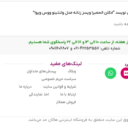
ویسد “ادکلن الحمبرا ویسز زنانه مدل ولنتینو ووس ویوا”
100 میلی لیتر
ده
باشید.
ت 10 الی ۱3 و 18 الی ۲2 پاسخگوی شما هستیم.
شماره تلفن: 42253557-۰۶۱ و 09011606807
ی
لینک‌های مفید
وبلاگ
پرسش‌های متداول
سیاست حریم خصوصی
شرایط و قوانین سایت
درباره ما
ارتباط با ما
اخذ نمایندگی
فروش همکار
ق این سایت متعلق به فروشگاه اینترنتی هاکان مد می‌باشد.