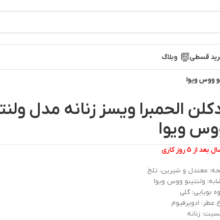
ید قسطی
وبلاگ
نو ووس ویوا
دکلن الحمبرا ویسز زنانه مدل ولنت
وس ویوا
 بعد از 5 روز کاری
حه: معتدل و شیرین، تلخ
به: ولنتینو ووس ویوا
ه بویایی: گلی
 عطر: ادوپرفیوم
یت: زنانه