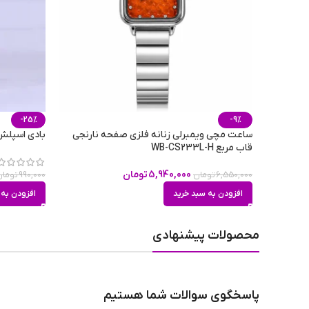
کشور مبدا برند
پراکندگی
-25%
-9%
ماندگاری
ساعت مچی ویمبرلی زنانه فلزی صفحه نارنجی
بادی اسپلش ژاکلین ز
قاب مربع WB-CS233L-H
5,940,000
تومان
6,550,000
تومان
990,000
تومان
طبع رایحه
افزودن به سبد خرید
افزودن به 
محصولات پیشنهادی
فصل
پاسخگوی سوالات شما هستیم
مناسب برای