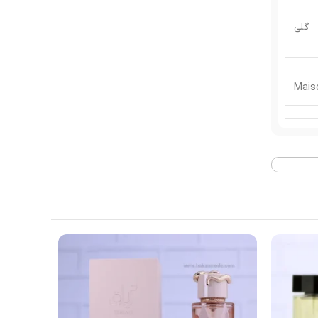
گلی
 ویوا
2022
رفیوم