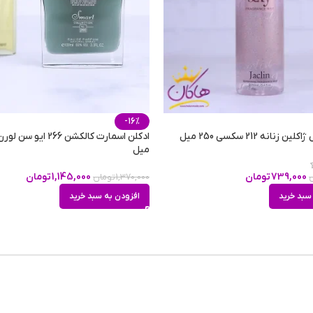
بسیار
-16%
بسیار
نانه 212 سکسی 250 میل
میل
739,000
تومان
1,145,000
تومان
1,370,000
تومان
تلخ
,
شیرین
,
م
سبد خرید
افزودن به سبد خرید
تمامی 
روزانه
,
مهمانی و محافل دو