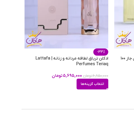
امارات
 خوب
-33%
 خوب
ادکلن اسمارت کالکشن 266 ایو سن لورن جاز 100
ادکلن تریاق لطافه مردانه و زنانه | Lattafa
Perfumes Teriaq
5,695,000
تومان
6,850,000
تومان
عتدل
انتخاب گزینه‌ها
فصول
ستانه