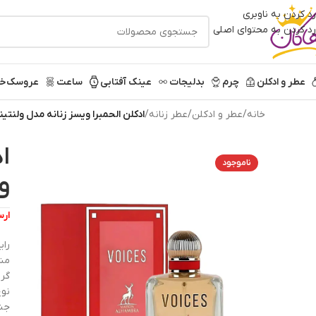
رد کردن به ناوبری
رد کردن به محتوای اصلی
عطر و ادکلن
چرم
بدلیجات
عینک آفتابی
ساعت
عروسک
خر
خانه
/
عطر و ادکلن
/
عطر زنانه
/
ادکلن الحمبرا ویسز زنانه مدل ولنتی
ا
ناموجود
و
ارسال
رای
مشا
گرو
نوع
جنس